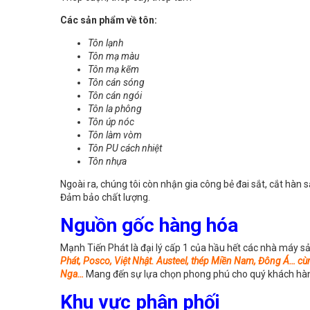
Các sản phẩm về tôn:
Tôn lạnh
Tôn mạ màu
Tôn mạ kẽm
Tôn cán sóng
Tôn cán ngói
Tôn la phông
Tôn úp nóc
Tôn làm vòm
Tôn PU cách nhiệt
Tôn nhựa
Ngoài ra, chúng tôi còn nhận gia công bẻ đai sắt, cắt hàn
Đảm bảo chất lượng.
Nguồn gốc hàng hóa
Mạnh Tiến Phát là đại lý cấp 1 của hầu hết các nhà máy s
Phát, Posco, Việt Nhật. Austeel, thép Miền Nam, Đông Á… cùn
Nga…
Mang đến sự lựa chọn phong phú cho quý khách hàn
Khu vực phân phối