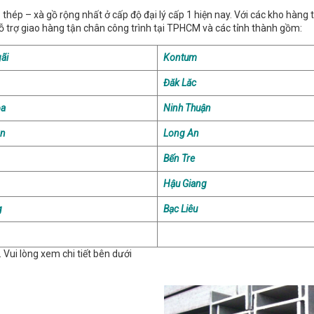
 thép – xà gồ rộng nhất ở cấp độ đại lý cấp 1 hiện nay. Với các kho hàng t
ỗ trợ giao hàng tận chân công trình tại TPHCM và các tỉnh thành gồm:
ãi
Kontum
Đăk Lăc
òa
Ninh Thuận
ận
Long An
Bến Tre
Hậu Giang
g
Bạc Liêu
Vui lòng xem chi tiết bên dưới