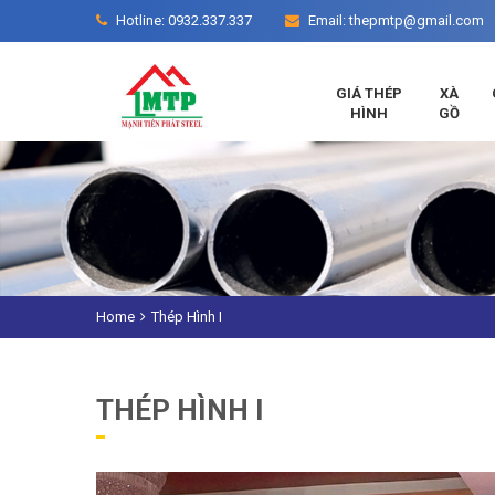
Hotline: 0932.337.337
Email: thepmtp@gmail.com
GIÁ THÉP
XÀ
HÌNH
GỒ
Home
Thép Hình I
THÉP HÌNH I