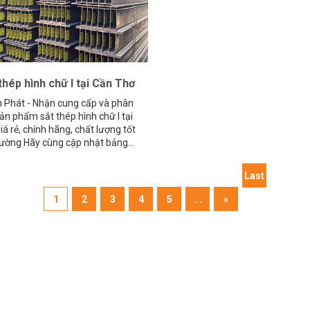
thép hình chữ I tại Cần Thơ
 Phát - Nhận cung cấp và phân
ản phẩm sắt thép hình chữ I tại
á rẻ, chính hãng, chất lượng tốt
rường Hãy cùng cập nhật bảng...
Last
1
2
3
4
5
...
»
»