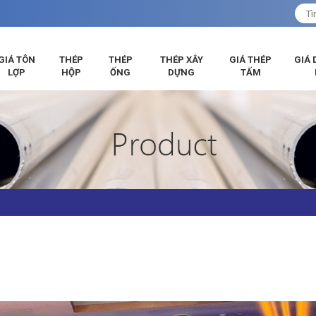
GIÁ TÔN
THÉP
THÉP
THÉP XÂY
GIÁ THÉP
GIÁ 
LỢP
HỘP
ỐNG
DỰNG
TẤM