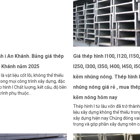
h i An Khánh. Bảng giá thép
Giá thép hình I100, I120, I150,
n Khánh năm 2025
I250, I300, I350, I400, I450, I
là vật liệu cốt lõi, không thể thiếu
kẽm nhúng nóng. Thép hình 
rong mọi công trình xây dựng, đặc
nhúng nóng giá rẻ , mua thép
ép hình I Chất lượng, kết cấu, độ bền
rình phụ thuộc...
kẽm nóng hôm nay
Thép hình I từ lâu vốn đã trở thành
liệu xây dựng không thể thiếu tro
xây dựng hiện nay Chúng đóng vai
trọng và góp phần xây dựng nên cá