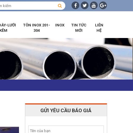
DÂY-LƯỚI
TÔN INOX 201-
INOX
TIN TỨC
LIÊN
KẼM
304
MỚI
HỆ
GỬI YÊU CẦU BÁO GIÁ