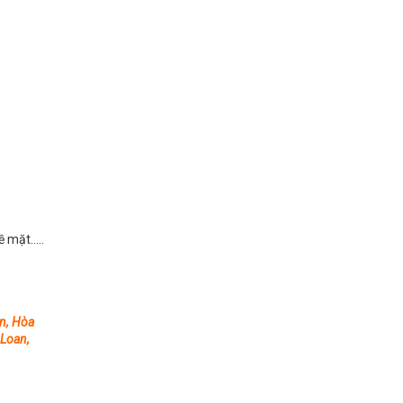
ề mặt…..
n, Hòa
 Loan,