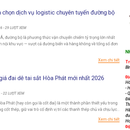
n chọn dịch vụ logistic chuyên tuyến đường bộ
6 - 29 LƯỢT XEM
Á, đường bộ là phương thức vận chuyển chiếm tỷ trọng lớn nhất
n nội khu vực — vượt cả đường biển và hàng không về tổng số đơn
N
Xem chi tiết
Tr
Bì
iá đai dê tai sắt Hòa Phát mới nhất 2026
Đị
Hó
- 
- 
 - 22 LƯỢT XEM
Đi
Hòa Phát (hay còn gọi là cốt đai) là một thành phần thiết yếu trong
Th
g cốt thép, giữ vai trò cố định vị trí các thanh thép chủ và chịu lực...
Hà
đư
Xem chi tiết
Ho
Độ