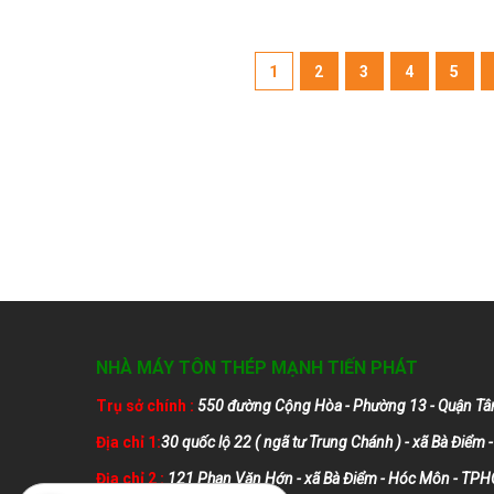
1
2
3
4
5
NHÀ MÁY TÔN THÉP MẠNH TIẾN PHÁT
Trụ sở chính :
550 đường Cộng Hòa - Phường 13 - Quận Tâ
Địa chỉ 1:
30 quốc lộ 22 ( ngã tư Trung Chánh ) - xã Bà Điể
Địa chỉ 2 :
121 Phan Văn Hớn - xã Bà Điểm - Hóc Môn - TP