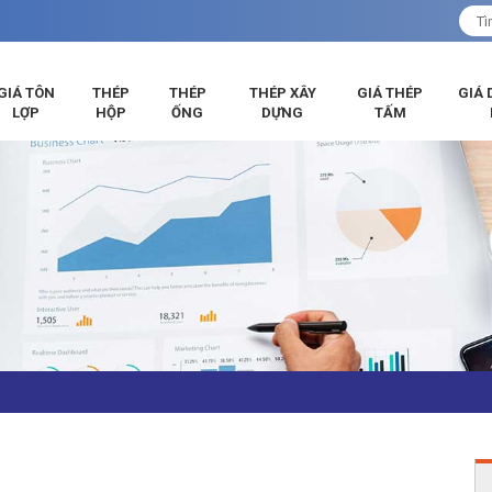
GIÁ TÔN
THÉP
THÉP
THÉP XÂY
GIÁ THÉP
GIÁ 
LỢP
HỘP
ỐNG
DỰNG
TẤM