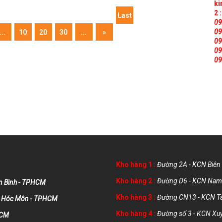
ki
2 :
Last
09
09
...
10
20
30
...
»
»
09
09
09
Kho hàng 1 :
Đường 2A - KCN Biên 
Kho hàng 2 :
Đường D6 - KCN Nam 
n Bình - TPHCM
Kho hàng 3 :
Đường CN13 - KCN Tân
m - Hóc Môn - TPHCM
Kho hàng 4 :
Đường số 3 - KCN Xuy
HCM