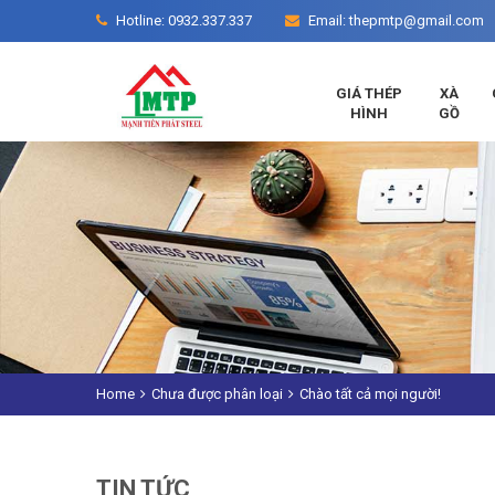
Hotline: 0932.337.337
Email: thepmtp@gmail.com
GIÁ THÉP
XÀ
HÌNH
GỒ
Home
Chưa được phân loại
Chào tất cả mọi người!
TIN TỨC