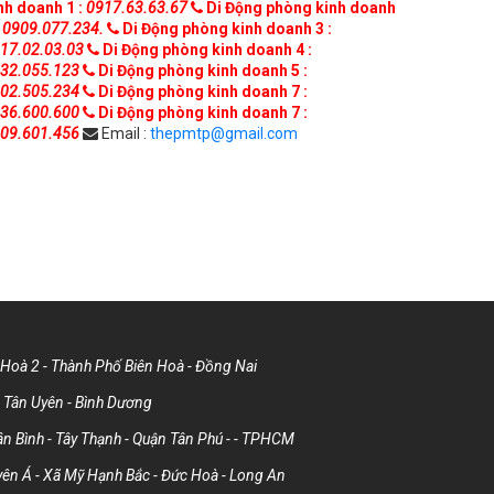
nh doanh 1 :
0917.63.63.67
Di Động phòng kinh doanh
0909.077.234.
Di Động phòng kinh doanh 3 :
17.02.03.03
Di Động phòng kinh doanh 4 :
32.055.123
Di Động phòng kinh doanh 5 :
02.505.234
Di Động phòng kinh doanh 7 :
36.600.600
Di Động phòng kinh doanh 7 :
09.601.456
Email :
thepmtp@gmail.com
Hoà 2 - Thành Phố Biên Hoà - Đồng Nai
Tân Uyên - Bình Dương
 Bình - Tây Thạnh - Quận Tân Phú - - TPHCM
ên Á - Xã Mỹ Hạnh Bắc - Đức Hoà - Long An