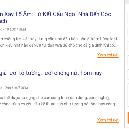
n Xây Tổ Ấm: Từ Kết Cấu Ngôi Nhà Đến Góc
ách
6 - 10 LƯỢT XEM
vợ chồng trẻ, việc xây dựng căn nhà đầu tiên luôn đi kèm hàng loạt
n kiểu nhà nào để vừa túi tiền vừa đủ chỗ cho cả gia đình Khi có...
Xem chi tiết
iá lưới tô tường, lưới chống nứt hôm nay
6 - 788 LƯỢT XEM
có thể được sử dụng cho các công trình dân dụng, công nghiệp,
c công trình có yêu cầu kỹ thuật cao như tường bê tông hay công
Xem chi tiết