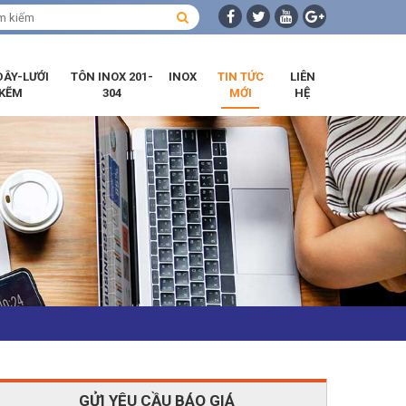
DÂY-LƯỚI
TÔN INOX 201-
INOX
TIN TỨC
LIÊN
KẼM
304
MỚI
HỆ
GỬI YÊU CẦU BÁO GIÁ