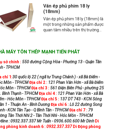
Ván ép phủ phim 18 ly
(18mm)
Ván ép phủ phim 18 ly (18mm) là
một trong những sản phẩm được
quan tâm nhiều trên thị trường...
HÀ MÁY TÔN THÉP MẠNH TIẾN PHÁT
ụ sở chính :
550 đường Cộng Hòa - Phường 13 - Quận Tân
nh - TPHCM
a chỉ 1:
30 quốc lộ 22 ( ngã tư Trung Chánh ) - xã Bà Điểm -
c Môn - TPHCM
Địa chỉ 2 :
121 Phan Văn Hớn - xã Bà Điểm
Hóc Môn - TPHCM
Địa chỉ 3 :
561 Điện Biên Phủ - phường 25
Q. Bình Thạnh - TPHCM
Địa chỉ 4 :
121 Phan Văn Hớn - xã Bà
ểm - Hóc Môn - TPHCM
Địa chỉ 5 :
137 DT 743 - KCN Sóng
ần 1 - Thuận An - Bình Dương
Địa chỉ 6 :
Lô 22 đường Song
nh - KCN Tân Tạo - Q Bình Tân - TPHCM
Địa chỉ 7 :
79
ờng Tân Thới Nhì 2 - Tân Thới Nhì - Hóc Môn - TPHCM
tline : 0932.337.337 Mr Tuấn - 0936.600.600 Mr Dinh
Di
ng phòng kinh doanh 6 :
0932.337.337
Di Động phòng