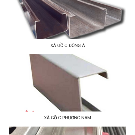
XÀ GỒ C ĐÔNG Á
XÀ GỒ C PHƯƠNG NAM