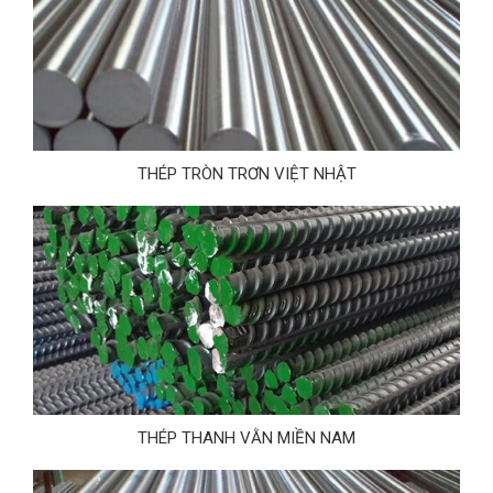
THÉP TRÒN TRƠN VIỆT NHẬT
THÉP THANH VẰN MIỀN NAM