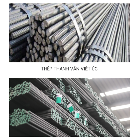
THÉP THANH VẰN VIỆT ÚC