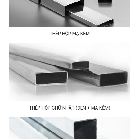
THÉP HỘP MẠ KẼM
THÉP HỘP CHỮ NHẬT (ĐEN + MẠ KẼM)