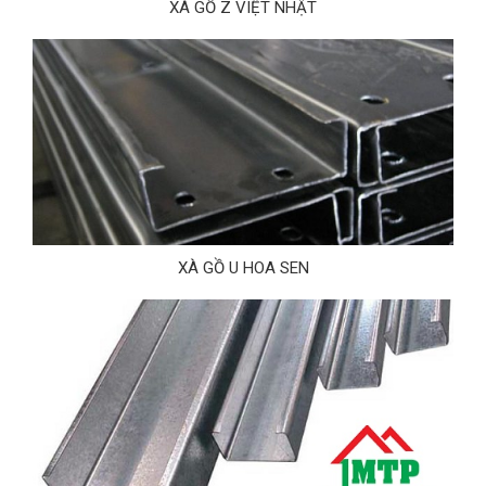
XÀ GỒ Z VIỆT NHẬT
XÀ GỒ U HOA SEN