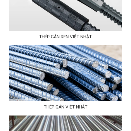
THÉP GÂN REN VIỆT NHẬT
THÉP GÂN VIỆT NHẬT