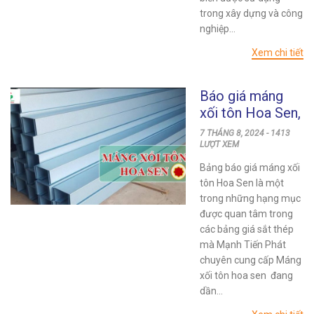
trong xây dựng và công
nghiệp...
Xem chi tiết
Báo giá máng
xối tôn Hoa Sen,
địa chỉ mua giá
7 THÁNG 8, 2024 - 1413
rẻ, uy tín
LƯỢT XEM
Bảng báo giá máng xối
tôn Hoa Sen là một
trong những hạng mục
được quan tâm trong
các bảng giá sắt thép
mà Mạnh Tiến Phát
chuyên cung cấp Máng
xối tôn hoa sen đang
dần...