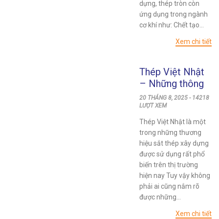
dựng, thép tròn còn
ứng dụng trong ngành
cơ khí như: Chết tạo...
Xem chi tiết
Thép Việt Nhật
– Những thông
tin không phải ai
20 THÁNG 8, 2025 - 14218
cũng biết
LƯỢT XEM
Thép Việt Nhật là một
trong những thương
hiệu sắt thép xây dựng
được sử dụng rất phổ
biến trên thị trường
hiện nay Tuy vậy không
phải ai cũng nắm rõ
được những...
Xem chi tiết