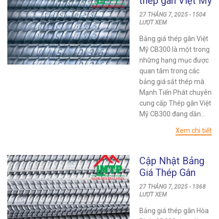
thép gân Việt Mỹ
CB300 mới nhất
27 THÁNG 7, 2025 - 1504
LƯỢT XEM
Bảng giá thép gân Việt
Mỹ CB300 là một trong
những hạng mục được
quan tâm trong các
bảng giá sắt thép mà
Mạnh Tiến Phát chuyên
cung cấp Thép gân Việt
Mỹ CB300 đang dần...
Xem chi tiết
Cập Nhật Bảng
Giá Thép Gân
Hòa Phát CB300
27 THÁNG 7, 2025 - 1368
Mới Nhất Hiện
LƯỢT XEM
Nay
Bảng giá thép gân Hòa