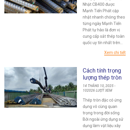
Nhật CB400 được
Mạnh Tiến Phát cập
nhật nhanh chóng theo
từng ngày Mạnh Tiến
Phát tự hào là đơn vị
cung cấp sắt thép toàn
quốc uy tín nhất trên...
Xem chi tiết
Cách tính trọng
lượng thép tròn
chuẩn nhất –
14 THÁNG 10, 2025 -
Bảng tra chi tiết
102026 LƯỢT XEM
Thép tròn đặc có ứng
dụng vô cùng quan
trọng trong đời sống
Bởi ngoài ứng dụng sử
dụng làm vật liệu xây