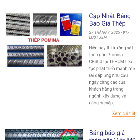
Cập Nhật Bảng
Báo Giá Thép
Gân Pomina
27 THÁNG 7, 2025 - 917
CB300 Mới Nhất
LƯỢT XEM
Hiện nay thị trường sắt
thép gân Pomina
CB300 tại TPHCM tiếp
tục phát triển mạnh mẽ
Để đáp ứng nhu cầu
ngày càng cao của
khách hàng trong
ngành xây dựng và
công nghiệp,...
Xem chi tiết
Bảng báo giá