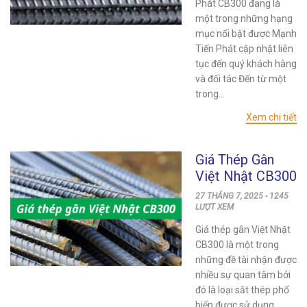
Phát CB300 đang là
một trong những hạng
mục nổi bật được Mạnh
Tiến Phát cập nhật liên
tục đến quý khách hàng
và đối tác Đến từ một
trong...
Xem chi tiết
Giá Thép Gân
Việt Nhật CB300
Cập Nhật Mới
27 THÁNG 7, 2025 - 1245
Nhất Hôm Nay
LƯỢT XEM
Giá thép gân Việt Nhật
CB300 là một trong
những đề tài nhận được
nhiều sự quan tâm bởi
đó là loại sắt thép phổ
biến được sử dụng