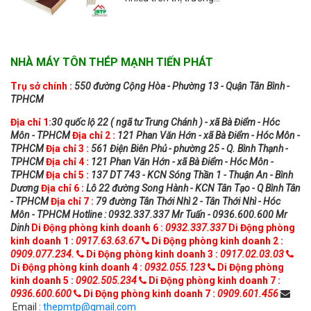
NHÀ MÁY TÔN THÉP MẠNH TIẾN PHÁT
Trụ sở chính :
550 đường Cộng Hòa - Phường 13 - Quận Tân Bình -
TPHCM
Địa chỉ 1:
30 quốc lộ 22 ( ngã tư Trung Chánh ) - xã Bà Điểm - Hóc
Môn - TPHCM
Địa chỉ 2 :
121 Phan Văn Hớn - xã Bà Điểm - Hóc Môn -
TPHCM
Địa chỉ 3 :
561 Điện Biên Phủ - phường 25 - Q. Bình Thạnh -
TPHCM
Địa chỉ 4 :
121 Phan Văn Hớn - xã Bà Điểm - Hóc Môn -
TPHCM
Địa chỉ 5 :
137 DT 743 - KCN Sóng Thần 1 - Thuận An - Bình
Dương
Địa chỉ 6 :
Lô 22 đường Song Hành - KCN Tân Tạo - Q Bình Tân
- TPHCM
Địa chỉ 7 :
79 đường Tân Thới Nhì 2 - Tân Thới Nhì - Hóc
Môn - TPHCM
Hotline : 0932.337.337 Mr Tuấn - 0936.600.600 Mr
Dinh
Di Động phòng kinh doanh 6 :
0932.337.337
Di Động phòng
kinh doanh 1 :
0917.63.63.67
Di Động phòng kinh doanh 2 :
0909.077.234.
Di Động phòng kinh doanh 3 :
0917.02.03.03
Di Động phòng kinh doanh 4 :
0932.055.123
Di Động phòng
kinh doanh 5 :
0902.505.234
Di Động phòng kinh doanh 7 :
0936.600.600
Di Động phòng kinh doanh 7 :
0909.601.456
Email :
thepmtp@gmail.com