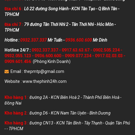
Địa chỉ 6 :
Lô 22 đường Song Hành - KCN Tân Tạo - Q Bình Tân -
TPHCM
Địa chỉ 7 :
79 đường Tân Thới Nhì 2 - Tân Thới Nhì - Hóc Môn -
TPHCM
Hotline :
0932.337.337
Mr Tuấn -
0936.600.600
Mr Dinh
Hotline 24/7 :
0932.337.337
-
0917.63.63.67
-
0902.505.234
-
0932.055.123
-
0936.600.600
-
0909.077.234
-
0917.02.03.03
-
0909.601.456
(Phòng Kinh Doanh)
Email :
thepmtp@gmail.com
Website :
www.thephinh24h.com
Kho hàng 1 :
Đường 2A - KCN Biên Hoà 2 - Thành Phố Biên Hoà -
Đồng Nai
Kho hàng 2 :
Đường D6 - KCN Nam Tân Uyên - Bình Dương
Kho hàng 3 :
Đường CN13 - KCN Tân Bình - Tây Thạnh - Quận Tân Phú
- - TPHCM