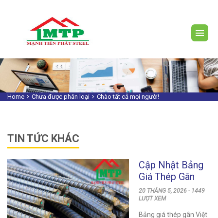
Home
Chưa được phân loại
Chào tất cả mọi người!
TIN TỨC KHÁC
Cập Nhật Bảng
Giá Thép Gân
Việt Nhật CB400
20 THÁNG 5, 2026 - 1449
Mới Nhất Hiện
LƯỢT XEM
Nay
Bảng giá thép gân Việt