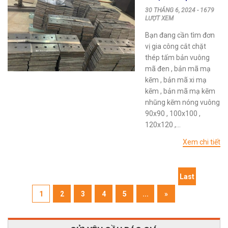
Bản Mã Vuông
30 THÁNG 6, 2024 - 1679
Giá Rẻ Tại
LƯỢT XEM
TPHCM
Bạn đang cần tìm đơn
vị gia công cắt chặt
thép tấm bản vuông
mã đen , bản mã mạ
kẽm , bản mã xi mạ
kẽm , bản mã mạ kẽm
nhũng kẽm nóng vuông
90x90 , 100x100 ,
120x120 ,...
Xem chi tiết
Last
1
2
3
4
5
...
»
»