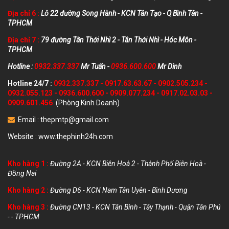
Địa chỉ 6 :
Lô 22 đường Song Hành - KCN Tân Tạo - Q Bình Tân -
TPHCM
Địa chỉ 7 :
79 đường Tân Thới Nhì 2 - Tân Thới Nhì - Hóc Môn -
TPHCM
Hotline :
0932.337.337
Mr Tuấn -
0936.600.600
Mr Dinh
Hotline 24/7 :
0932.337.337
-
0917.63.63.67
-
0902.505.234
-
0932.055.123
-
0936.600.600
-
0909.077.234
-
0917.02.03.03
-
0909.601.456
(Phòng Kinh Doanh)
Email :
thepmtp@gmail.com
Website :
www.thephinh24h.com
Kho hàng 1 :
Đường 2A - KCN Biên Hoà 2 - Thành Phố Biên Hoà -
Đồng Nai
Kho hàng 2 :
Đường D6 - KCN Nam Tân Uyên - Bình Dương
Kho hàng 3 :
Đường CN13 - KCN Tân Bình - Tây Thạnh - Quận Tân Phú
- - TPHCM