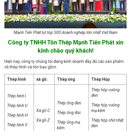
Mạnh Tiến Phát lọt top 500 doanh nghiệp lớn nhất Việt Nam
Công ty TNHH Tôn Thép Mạnh Tiến Phát xin
kính chào quý khách!
Hiện nay, công ty chúng tôi đang kinh doanh đầy đủ các sản phẩm
về thép hình và tôn bao gồm.
Thép hình
xà gồ:
Thép ống
Thép Hộp
Thép hộp vuông
đen
Thép hình I
Thép ống đen
Thép hộp vuông
Thép hình U
Xà gồ C
mạ kẽm
Thép ống đúc
Thép hình H
Xà gồ Z
Thép hộp chữ nhật
Thép ống mạ
Thép hình V
đen
kẽm