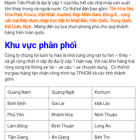
Mạnh Tiến Phát là đại lý cấp 1 của hầu hết các nhà máy sản xuất
tôn thép trong và ngoài nước. Có thể kể đến bao gồm:
Tôn Hoa Sen,
Hòa Phát, Posco, Việt Nhật. Austeel, thép Miền Nam, Đông Á… cùng
các loại thép được nhập trực tiếp từ Nhật Bản, Hàn Quốc, Trung Quốc,
Đài Loan, Nga…
Mang đến sự lựa chọn phong phú cho quý khách
hàng trên toàn quốc.
Khu vực phân phối
Công ty chúng tôi luôn tự hào là nhà cung ứng vật tư tôn – thép –
xà gồ rộng nhất ở cấp độ đại lý cấp 1 hiện nay. Với các kho hàng trải
rộng cùng hệ thống xe tải – xe cẩu – xe chuyên dụng… Có thể hỗ
trợ giao hàng tận chân công trình tại TPHCM và các tỉnh thành
gồm:
Quảng Nam
Quảng Ngãi
Kontum
Bình Định
Gia Lai
Đăk Lăc
Phú Yên
Khánh Hòa
Ninh Thuận
Lâm Đồng
Bình Thuận
Long An
Tiền Giang
An Giang
Bến Tre