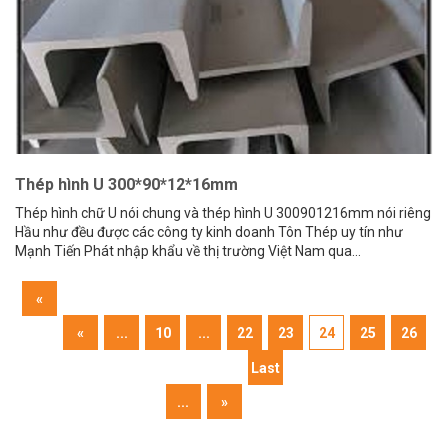
Thép hình U 300*90*12*16mm
Thép hình chữ U nói chung và thép hình U 300901216mm nói riêng
Hầu như đều được các công ty kinh doanh Tôn Thép uy tín như
Mạnh Tiến Phát nhập khẩu về thị trường Việt Nam qua...
«
First
«
...
10
...
22
23
24
25
26
Last
...
»
»