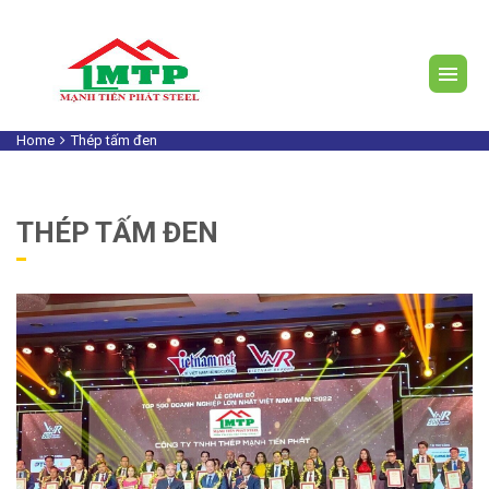
Home
Thép tấm đen
THÉP TẤM ĐEN