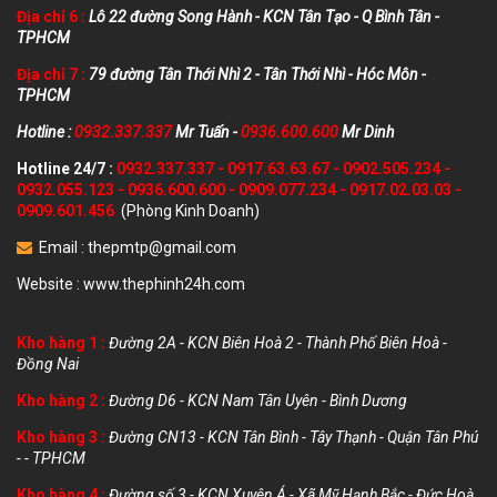
Địa chỉ 6 :
Lô 22 đường Song Hành - KCN Tân Tạo - Q Bình Tân -
TPHCM
Địa chỉ 7 :
79 đường Tân Thới Nhì 2 - Tân Thới Nhì - Hóc Môn -
TPHCM
Hotline :
0932.337.337
Mr Tuấn -
0936.600.600
Mr Dinh
Hotline 24/7 :
0932.337.337
-
0917.63.63.67
-
0902.505.234
-
0932.055.123
-
0936.600.600
-
0909.077.234
-
0917.02.03.03
-
0909.601.456
(Phòng Kinh Doanh)
Email :
thepmtp@gmail.com
Website :
www.thephinh24h.com
Kho hàng 1 :
Đường 2A - KCN Biên Hoà 2 - Thành Phố Biên Hoà -
Đồng Nai
Kho hàng 2 :
Đường D6 - KCN Nam Tân Uyên - Bình Dương
Kho hàng 3 :
Đường CN13 - KCN Tân Bình - Tây Thạnh - Quận Tân Phú
- - TPHCM
Kho hàng 4 :
Đường số 3 - KCN Xuyên Á - Xã Mỹ Hạnh Bắc - Đức Hoà