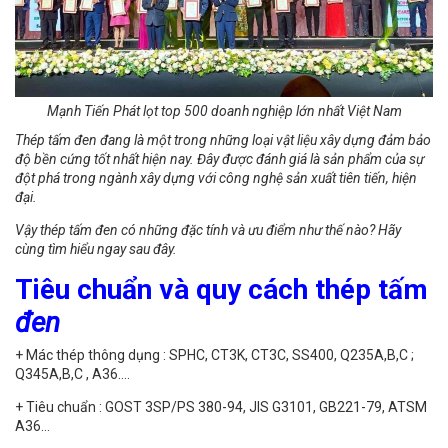
Mạnh Tiến Phát lọt top 500 doanh nghiệp lớn nhất Việt Nam
Thép tấm đen đang là một trong những loại vật liệu xây dựng đảm bảo
độ bền cứng tốt nhất hiện nay. Đây được đánh giá là sản phẩm của sự
đột phá trong ngành xây dựng với công nghệ sản xuất tiên tiến, hiện
đại.
Vậy thép tấm đen có những đặc tính và ưu điểm như thế nào? Hãy
cùng tìm hiểu ngay sau đây.
Tiêu chuẩn và quy cách thép tấm
đen
+ Mác thép thông dụng : SPHC, CT3K, CT3C, SS400, Q235A,B,C ;
Q345A,B,C , A36….
+ Tiêu chuẩn : GOST 3SP/PS 380-94, JIS G3101, GB221-79, ATSM
A36…