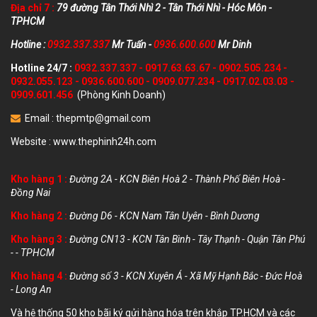
Địa chỉ 7 :
79 đường Tân Thới Nhì 2 - Tân Thới Nhì - Hóc Môn -
TPHCM
Hotline :
0932.337.337
Mr Tuấn -
0936.600.600
Mr Dinh
Hotline 24/7 :
0932.337.337
-
0917.63.63.67
-
0902.505.234
-
0932.055.123
-
0936.600.600
-
0909.077.234
-
0917.02.03.03
-
0909.601.456
(Phòng Kinh Doanh)
Email :
thepmtp@gmail.com
Website :
www.thephinh24h.com
Kho hàng 1 :
Đường 2A - KCN Biên Hoà 2 - Thành Phố Biên Hoà -
Đồng Nai
Kho hàng 2 :
Đường D6 - KCN Nam Tân Uyên - Bình Dương
Kho hàng 3 :
Đường CN13 - KCN Tân Bình - Tây Thạnh - Quận Tân Phú
- - TPHCM
Kho hàng 4 :
Đường số 3 - KCN Xuyên Á - Xã Mỹ Hạnh Bắc - Đức Hoà
- Long An
Và hệ thống 50 kho bãi ký gửi hàng hóa trên khắp TP.HCM và các