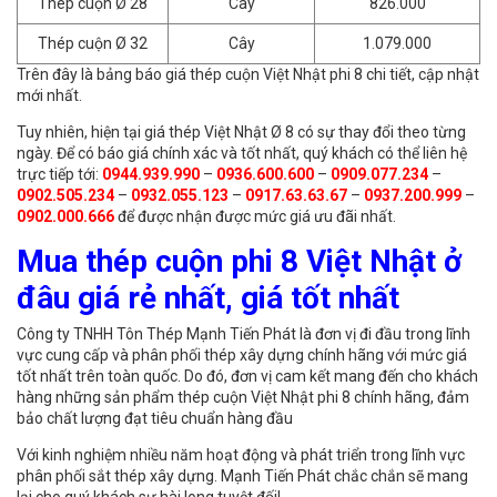
Thép cuộn Ø 28
Cây
826.000
Thép cuộn Ø 32
Cây
1.079.000
Trên đây là bảng báo giá thép cuộn Việt Nhật phi 8 chi tiết, cập nhật
mới nhất.
Tuy nhiên, hiện tại giá thép Việt Nhật Ø 8 có sự thay đổi theo từng
ngày. Để có báo giá chính xác và tốt nhất, quý khách có thể liên hệ
trực tiếp tới:
0944.939.990
–
0936.600.600
–
0909.077.234
–
0902.505.234
–
0932.055.123
–
0917.63.63.67
–
0937.200.999
–
0902.000.666
để được nhận được mức giá ưu đãi nhất.
Mua thép cuộn phi 8 Việt Nhật ở
đâu giá rẻ nhất, giá tốt nhất
Công ty TNHH Tôn Thép Mạnh Tiến Phát là đơn vị đi đầu trong lĩnh
vực cung cấp và phân phối thép xây dựng chính hãng với mức giá
tốt nhất trên toàn quốc. Do đó, đơn vị cam kết mang đến cho khách
hàng những sản phẩm thép cuộn Việt Nhật phi 8 chính hãng, đảm
bảo chất lượng đạt tiêu chuẩn hàng đầu
Với kinh nghiệm nhiều năm hoạt động và phát triển trong lĩnh vực
phân phối sắt thép xây dựng. Mạnh Tiến Phát chắc chắn sẽ mang