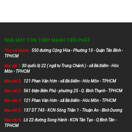
NHÀ MÁY TÔN THÉP MẠNH TIẾN PHÁT
Trụ sở chính :
550 đường Cộng Hòa - Phường 13 - Quận Tân Bình -
TPHCM
Địa chỉ 1:
30 quốc lộ 22 ( ngã tư Trung Chánh ) - xã Bà Điểm - Hóc
Môn - TPHCM
Địa chỉ 2 :
121 Phan Văn Hớn - xã Bà Điểm - Hóc Môn - TPHCM
Địa chỉ 3 :
561 Điện Biên Phủ - phường 25 - Q. Bình Thạnh - TPHCM
Địa chỉ 4 :
121 Phan Văn Hớn - xã Bà Điểm - Hóc Môn - TPHCM
Địa chỉ 5 :
137 DT 743 - KCN Sóng Thần 1 - Thuận An - Bình Dương
Địa chỉ 6 :
Lô 22 đường Song Hành - KCN Tân Tạo - Q Bình Tân -
TPHCM