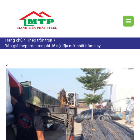
Trang chủ
Thép tròn trơn
Báo giá thép tròn trơn phi 16 nội địa mới nhất hôm nay
<