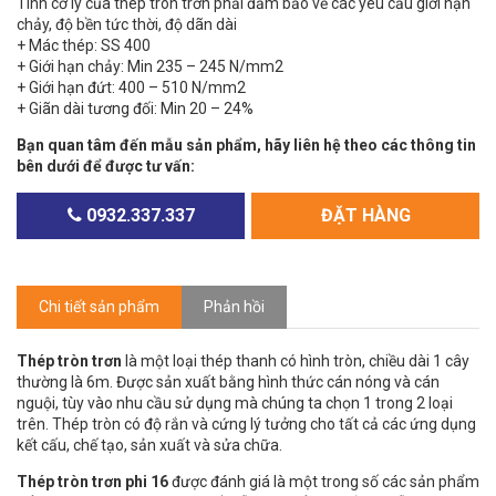
Tính cơ lý của thép tròn trơn phải đảm bảo về các yêu cầu giới hạn
chảy, độ bền tức thời, độ dãn dài
+ Mác thép: SS 400
+ Giới hạn chảy: Min 235 – 245 N/mm2
+ Giới hạn đứt: 400 – 510 N/mm2
+ Giãn dài tương đối: Min 20 – 24%
Bạn quan tâm đến mẫu sản phẩm, hãy liên hệ theo các thông tin
bên dưới để được tư vấn:
0932.337.337
ĐẶT HÀNG
Chi tiết sản phẩm
Phản hồi
Thép tròn trơn
là một loại thép thanh có hình tròn, chiều dài 1 cây
thường là 6m. Được sản xuất bằng hình thức cán nóng và cán
nguội, tùy vào nhu cầu sử dụng mà chúng ta chọn 1 trong 2 loại
trên. Thép tròn có độ rắn và cứng lý tưởng cho tất cả các ứng dụng
kết cấu, chế tạo, sản xuất và sửa chữa.
Thép tròn trơn phi 16
được đánh giá là một trong số các sản phẩm