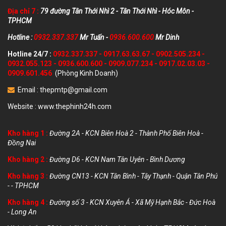
Địa chỉ 7 :
79 đường Tân Thới Nhì 2 - Tân Thới Nhì - Hóc Môn -
TPHCM
Hotline :
0932.337.337
Mr Tuấn -
0936.600.600
Mr Dinh
Hotline 24/7 :
0932.337.337
-
0917.63.63.67
-
0902.505.234
-
0932.055.123
-
0936.600.600
-
0909.077.234
-
0917.02.03.03
-
0909.601.456
(Phòng Kinh Doanh)
Email :
thepmtp@gmail.com
Website :
www.thephinh24h.com
Kho hàng 1 :
Đường 2A - KCN Biên Hoà 2 - Thành Phố Biên Hoà -
Đồng Nai
Kho hàng 2 :
Đường D6 - KCN Nam Tân Uyên - Bình Dương
Kho hàng 3 :
Đường CN13 - KCN Tân Bình - Tây Thạnh - Quận Tân Phú
- - TPHCM
Kho hàng 4 :
Đường số 3 - KCN Xuyên Á - Xã Mỹ Hạnh Bắc - Đức Hoà
- Long An