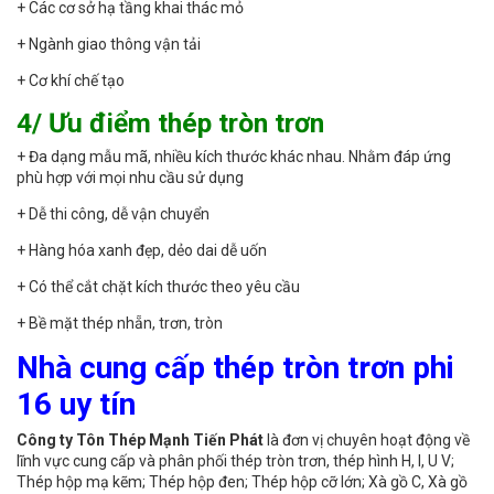
+ Các cơ sở hạ tầng khai thác mỏ
+ Ngành giao thông vận tải
+ Cơ khí chế tạo
4/ Ưu điểm thép tròn trơn
+ Đa dạng mẫu mã, nhiều kích thước khác nhau. Nhằm đáp ứng
phù hợp với mọi nhu cầu sử dụng
+ Dễ thi công, dễ vận chuyển
+ Hàng hóa xanh đẹp, dẻo dai dễ uốn
+ Có thể cắt chặt kích thước theo yêu cầu
+ Bề mặt thép nhẵn, trơn, tròn
Nhà cung cấp thép tròn trơn phi
16 uy tín
Công ty Tôn Thép Mạnh Tiến Phát
là đơn vị chuyên hoạt động về
lĩnh vực cung cấp và phân phối thép tròn trơn, thép hình H, I, U V;
Thép hộp mạ kẽm; Thép hộp đen; Thép hộp cỡ lớn; Xà gồ C, Xà gồ