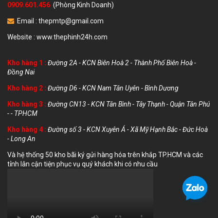
0909.601.456
(Phòng Kinh Doanh)
Email :
thepmtp@gmail.com
Website :
www.thephinh24h.com
Kho hàng 1 :
Đường 2A - KCN Biên Hoà 2 - Thành Phố Biên Hoà -
Đồng Nai
Kho hàng 2 :
Đường D6 - KCN Nam Tân Uyên - Bình Dương
Kho hàng 3 :
Đường CN13 - KCN Tân Bình - Tây Thạnh - Quận Tân Phú
- - TPHCM
Kho hàng 4 :
Đường số 3 - KCN Xuyên Á - Xã Mỹ Hạnh Bắc - Đức Hoà
- Long An
Và hệ thống 50 kho bãi ký gửi hàng hóa trên khắp TP.HCM và các
tỉnh lân cận tiện phục vụ quý khách khi có nhu cầu