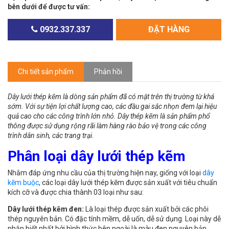
bên dưới để được tư vấn:
0932.337.337
ĐẶT HÀNG
Chi tiết sản phẩm
Phản hồi
Dây lưới thép kẽm là dòng sản phẩm đã có mặt trên thị trường từ khá
sớm. Với sự tiện lợi chất lượng cao, các đầu gai sắc nhọn đem lại hiệu
quả cao cho các công trình lớn nhỏ. Dây thép kẽm là sản phẩm phổ
thông được sử dụng rộng rãi làm hàng rào bảo vệ trong các công
trình dân sinh, các trang trại.
Phân loại dây lưới thép kẽm
Nhằm đáp ứng nhu cầu của thị trường hiện nay, giống với loại
dây
kẽm buộc
, các loại dây lưới thép kẽm được sản xuất với tiêu chuẩn
kích cỡ và được chia thành 03 loại như sau:
Dây lưới thép kẽm đen:
Là loại thép được sản xuất bởi các phôi
thép nguyên bản. Có đặc tính mềm, dễ uốn, dễ sử dụng. Loại này dễ
nhận biết nhất bởi hình thức bên ngoài là màu đen nguyên bản.