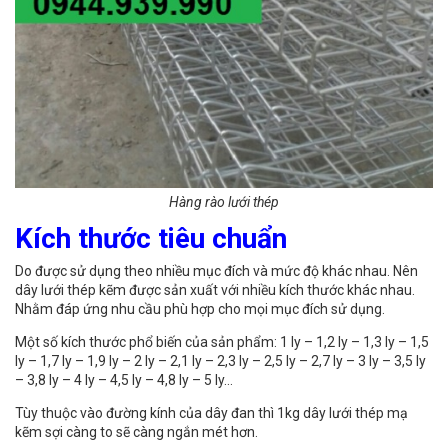
Hàng rào lưới thép
Kích thước tiêu chuẩn
Do được sử dụng theo nhiều mục đích và mức độ khác nhau. Nên
dây lưới thép kẽm được sản xuất với nhiều kích thước khác nhau.
Nhằm đáp ứng nhu cầu phù hợp cho mọi mục đích sử dụng.
Một số kích thước phổ biến của sản phẩm: 1 ly – 1,2 ly – 1,3 ly – 1,5
ly – 1,7 ly – 1,9 ly – 2 ly – 2,1 ly – 2,3 ly – 2,5 ly – 2,7 ly – 3 ly – 3,5 ly
– 3,8 ly – 4 ly – 4,5 ly – 4,8 ly – 5 ly…
Tùy thuộc vào đường kính của dây đan thì 1kg dây lưới thép mạ
kẽm sợi càng to sẽ càng ngắn mét hơn.