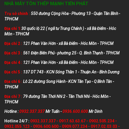
NHÀ MÁY TÔN THÉP MẠNH TIẾN PHÁT
Trụ sở chính :
550 đường Cộng Hòa - Phường 13 - Quận Tân Bình -
TPHCM
Địa chỉ 1:
30 quốc lộ 22 ( ngã tư Trung Chánh ) - xã Bà Điểm - Hóc
Môn - TPHCM
Địa chỉ 2 :
121 Phan Văn Hớn - xã Bà Điểm - Hóc Môn - TPHCM
Địa chỉ 3 :
561 Điện Biên Phủ - phường 25 - Q. Bình Thạnh - TPHCM
Địa chỉ 4 :
121 Phan Văn Hớn - xã Bà Điểm - Hóc Môn - TPHCM
Địa chỉ 5 :
137 DT 743 - KCN Sóng Thần 1 - Thuận An - Bình Dương
Địa chỉ 6 :
Lô 22 đường Song Hành - KCN Tân Tạo - Q Bình Tân -
TPHCM
Địa chỉ 7 :
79 đường Tân Thới Nhì 2 - Tân Thới Nhì - Hóc Môn -
TPHCM
Hotline :
0932.337.337
Mr Tuấn -
0936.600.600
Mr Dinh
Hotline 24/7 :
0932.337.337
-
0917.63.63.67
-
0902.505.234
-
0932.055.123
-
0936.600.600
-
0909.077.234
-
0917.02.03.03
-