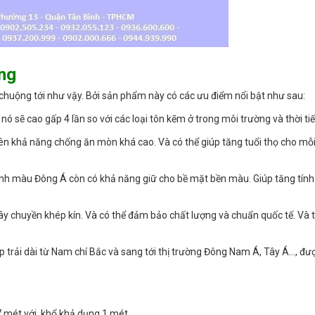
ang
huộng tới như vậy. Bởi sản phẩm này có các ưu điểm nổi bật như sau:
̀ nó sẽ cao gấp 4 lần so với các loại tôn kẽm ở trong môi trường và thời tiế
ên khả năng chống ăn mòn khá cao. Và có thể giúp tăng tuổi thọ cho mỗ
 lạnh màu Đông Á còn có khả năng giữ cho bề mặt bền màu. Giúp tăng tính
y chuyền khép kín. Và có thể đảm bảo chất lượng và chuẩn quốc tế. Và 
hắp trải dài từ Nam chí Bắc và sang tới thị trường Đông Nam Á, Tây Á…, đư
7 mét với khổ khả dụng 1 mét.