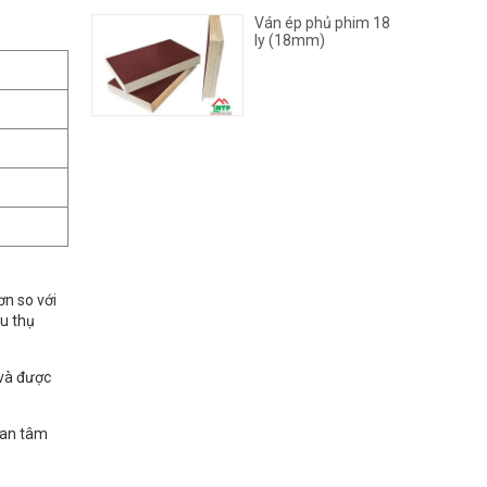
Ván ép phủ phim 18
ly (18mm)
n so với
êu thụ
và được
quan tâm