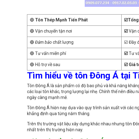
🔵
Tôn Thép Mạnh Tiến Phát
☑️Tổng 
🔵 Vận chuyển tận nơi
☑️
Vận 
🔵
Đảm bảo
chất lượng
☑️ Đầy 
🔵 Tư vấn miễn phí
☑️
Tư vấ
🔵 Hỗ trợ về sau
☑️ Giá 
Tìm hiểu về tôn Đông Á tại
Tôn Đông Á là sản phẩm có độ bao phủ và khả năng kháng c
các loại tôn khác, trọng lượng lại nhẹ. Chính thế nên điề
ngày càng mạnh mẽ.
Tôn Đông Á hiện nay dựa vào quy trình sản xuất với các n
khẳng định qua từng năm tháng.
Trên thị trường vật liệu xây dựng khác nhau nhưng tôn Đông A
nhất trên thị trường hiện nay.