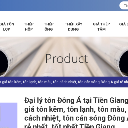
GIÁ TÔN
THÉP
THÉP
THÉP XÂY
GIÁ THÉP
GIÁ 
LỢP
HỘP
ỐNG
DỰNG
TẤM
o giá tôn kẽm, tôn lạnh, tôn màu, tôn cách nhiệt, tôn cán sóng Đông Á giá rẻ nh
Đại lý tôn Đông Á tại Tiền Gian
giá tôn kẽm, tôn lạnh, tôn màu,
cách nhiệt, tôn cán sóng Đông A
rẻ nhất, tốt nhất Tiền Giang