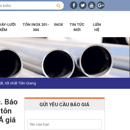
DÂY-LƯỚI
TÔN INOX 201-
INOX
TIN TỨC
LIÊN
KẼM
304
MỚI
HỆ
ất, tốt nhất Tiền Giang
g. Báo
GỬI YÊU CẦU BÁO GIÁ
 tôn
́ giá