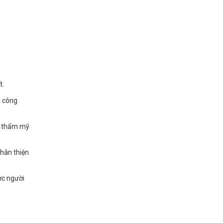
t.
i công
 thẩm mỹ
thân thiện
ợc người