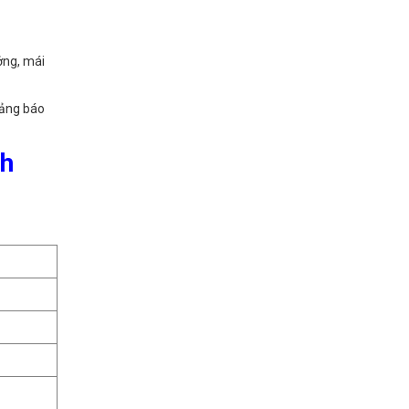
ưởng, mái
ảng báo
nh