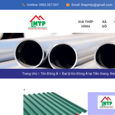
Hotline: 0932.337.337
Email: thepmtp@gmail.com
GIÁ THÉP
XÀ
HÌNH
GỒ
Trang chủ
Tôn Đông Á
Đại lý tôn Đông Á tại Tiền Giang. Bá
<