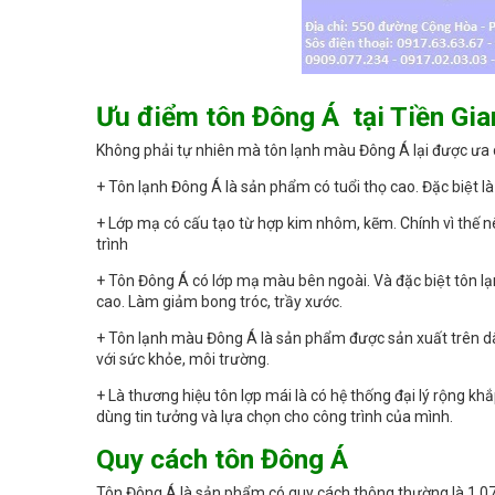
Ưu điểm tôn Đông Á tại Tiền Gi
Không phải tự nhiên mà tôn lạnh màu Đông Á lại được ưa c
+ Tôn lạnh Đông Á là sản phẩm có tuổi thọ cao. Đặc biệt la
+ Lớp mạ có cấu tạo từ hợp kim nhôm, kẽm. Chính vì thế n
trình
+ Tôn Đông Á có lớp mạ màu bên ngoài. Và đặc biệt tôn
cao. Làm giảm bong tróc, trầy xước.
+ Tôn lạnh màu Đông Á là sản phẩm được sản xuất trên dâ
với sức khỏe, môi trường.
+ Là thương hiệu tôn lợp mái là có hệ thống đại lý rộng k
dùng tin tưởng và lựa chọn cho công trình của mình.
Quy cách tôn Đông Á
Tôn Đông Á là sản phẩm có quy cách thông thường là 1,0