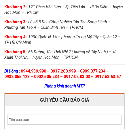
Kho hàng 2
:
121 Phan Văn Hớn – ấp Tiền Lân – xã Bà Điểm – huyện
Hóc Môn – TPHCM
Kho hàng 3
:
Lô số 8 Khu Công Nghiệp Tân Tạo Song Hành –
Phường Tân Tạo A – Quận Bình Tân – TPHCM
Kho hàng 4
:
1900 Quốc lộ 1A – phường Trung Mỹ Tây – Quận 12 –
TP Hồ Chí Minh
Kho hàng 5
:
66 Đường Tân Thới Nhì 2 ( hướng về Tây Ninh ) – xã
Xuân Thới Nhì – huyện Hóc Môn – TPHCM
Di Động
:
0944.939.990 – 0937.200.999 – 0909.077.234 –
0932.055.123 – 0902.505.234 – 0917.02.03.03 – 0917.63.63.67
Phòng kinh doanh MTP
GỬI YÊU CẦU BÁO GIÁ