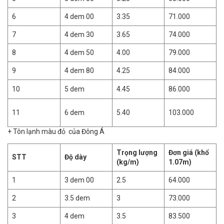
6
4 dem 00
3.35
71.000
7
4 dem 30
3.65
74.000
8
4 dem 50
4.00
79.000
9
4 dem 80
4.25
84.000
10
5 dem
4.45
86.000
11
6 dem
5.40
103.000
+ Tôn lạnh màu đỏ của Đông Á
Trọng lượng
Đơn giá (khổ
STT
Độ dày
(kg/m)
1.07m)
1
3 dem 00
2.5
64.000
2
3.5 dem
3
73.000
3
4 dem
3.5
83.500