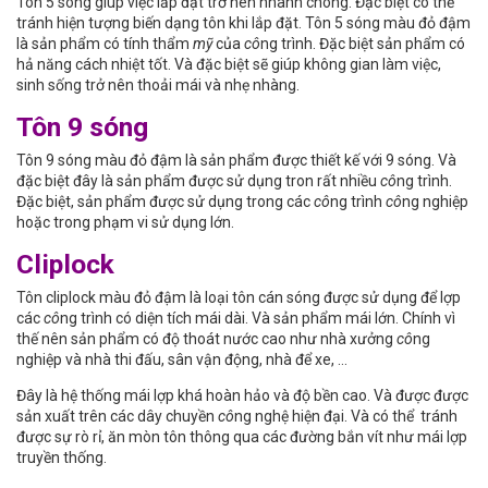
Tôn 5 sóng giúp việc lắp đặt trở nên nhanh chóng. Đặc biệt có thể
tránh hiện tượng biến dạng tôn khi lắp đặt. Tôn 5 sóng màu đỏ đậm
là sản phẩm có tính thẩm
mỹ
của
cô
ng trình. Đặc biệt sản phẩm có
hả năng cách nhiệt tốt. Và đặc biệt sẽ giúp không gian làm việc,
sinh sống trở nên thoải mái và nhẹ nhàng.
Tôn 9 sóng
Tôn 9 sóng màu đỏ đậm là sản phẩm được thiết kế với 9 sóng. Và
đặc biệt đây là sản phẩm được sử dụng tron rất nhiều
cô
ng trình.
Đặc biệt, sản phẩm được sử dụng trong các
cô
ng trình
cô
ng nghiệp
hoặc trong phạm vi sử dụng lớn.
Cliplock
Tôn cliplock màu đỏ đậm là loại tôn cán sóng được sử dụng để lợp
các
cô
ng trình có diện tích mái dài. Và sản phẩm mái lớn. Chính vì
thế nên sản phẩm có độ thoát nước cao như nhà xưởng
cô
ng
nghiệp và nhà thi đấu, sân vận động, nhà để xe, …
Đây là hệ thống mái lợp khá hoàn hảo và độ bền cao. Và được được
sản xuất trên các dây chuyền
cô
ng nghệ hiện đại. Và có thể tránh
được sự rò rỉ, ăn mòn tôn thông qua các đường bắn vít như mái lợp
truyền thống.