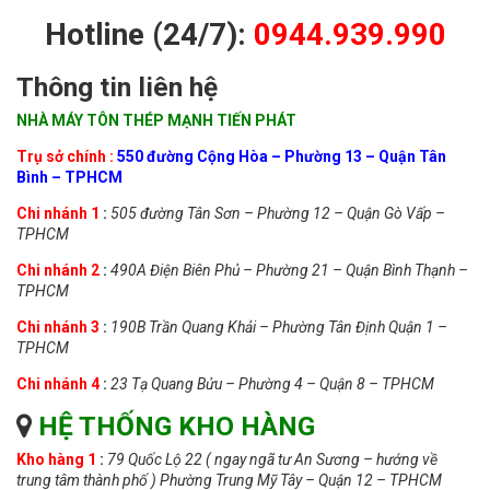
Hotline (24/7):
0944.939.990
Thông tin liên hệ
NHÀ MÁY TÔN THÉP MẠNH TIẾN PHÁT
Trụ sở chính :
550 đường Cộng Hòa – Phường 13 – Quận Tân
Bình – TPHCM
Chi
nhánh 1
:
505 đường Tân Sơn – Phường 12 – Quận Gò Vấp –
TPHCM
Chi nhánh 2
:
490A Điện Biên Phủ – Phường 21 – Quận Bình Thạnh –
TPHCM
Chi nhánh 3
:
190B Trần Quang Khải – Phường Tân Định Quận 1 –
TPHCM
Chi nhánh 4
:
23 Tạ Quang Bửu – Phường 4 – Quận 8 – TPHCM
HỆ THỐNG KHO HÀNG
Kho hàng 1
:
79 Quốc Lộ 22 ( ngay ngã tư An Sương – hướng về
trung tâm thành phố ) Phường Trung Mỹ Tây – Quận 12 – TPHCM