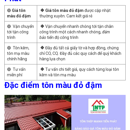
🔵
Giá tôn
🔷 Giá tôn màu đỏ đậm
được cập nhật
màu đỏ đậm
thường xuyên. Cam kết giá rẻ
🔵 Vận chuyển
🔷
Vận chuyển nhanh chóng tới tận chân
tới tận
cô
ng
cô
ng trình một cách nhanh chóng,
đảm
trình
bảo
tiến độ
cô
ng trình
🔵 Tôn kẽm,
🔷
Đầy đủ tất cả giấy tờ và hợp đồng, chứng
tôn mạ màu
chỉ CO, CQ. Đầy đủ các quy cách để quý khách
chính hãng
hàng lựa chọn
🔵 Tư vấn
🔷
Tư vấn chi tiết giá, quy cách từng loại tôn
miễn phí
kẽm và tôn mạ màu
Đặc điểm tôn màu đỏ đậm