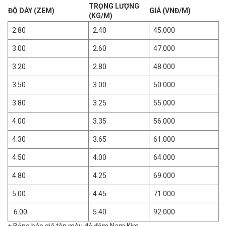
TRỌNG LƯỢNG
ĐỘ DÀY (ZEM)
GIÁ (VNĐ/M)
(KG/M)
2.80
2.40
45.000
3.00
2.60
47.000
3.20
2.80
48.000
3.50
3.00
50.000
3.80
3.25
55.000
4.00
3.35
56.000
4.30
3.65
61.000
4.50
4.00
64.000
4.80
4.25
69.000
5.00
4.45
71.000
6.00
5.40
92.000