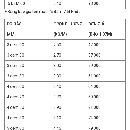
6 DEM 00
5.40
93.000
+ Bảng báo giá tôn màu đỏ đậm Việt Nhật
ĐỘ DÀY
TRỌNG LƯỢNG
ĐƠN GIÁ
MM
(KG/M)
(KHỔ 1,07M)
3 dem 00
2.50
47.000
3 dem 30
2.70
57.000
3 dem 50
3.00
59.000
3 dem 80
3.30
61.000
4 dem 00
3.40
64.000
4 dem 20
3.70
69.000
4 dem 50
3.90
71.000
4 dem 80
4.10
74.000
5 dem 00
4.45
79.000