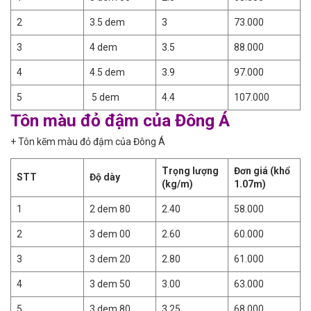
2
3.5 dem
3
73.000
3
4 dem
3.5
88.000
4
4.5 dem
3.9
97.000
5
5 dem
4.4
107.000
Tôn màu đỏ đậm của Đông Á
+ Tôn kẽm màu đỏ đậm của Đông Á
Trọng lượng
Đơn giá (khổ
STT
Độ dày
(kg/m)
1.07m)
1
2 dem 80
2.40
58.000
2
3 dem 00
2.60
60.000
3
3 dem 20
2.80
61.000
4
3 dem 50
3.00
63.000
5
3 dem 80
3.25
68.000