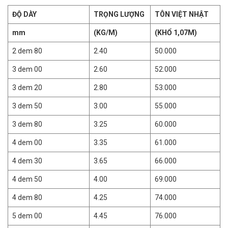
ĐỘ DÀY
TRỌNG LƯỢNG
TÔN VIỆT NHẬT
mm
(KG/M)
(KHỔ 1,07M)
2 dem 80
2.40
50.000
3 dem 00
2.60
52.000
3 dem 20
2.80
53.000
3 dem 50
3.00
55.000
3 dem 80
3.25
60.000
4 dem 00
3.35
61.000
4 dem 30
3.65
66.000
4 dem 50
4.00
69.000
4 dem 80
4.25
74.000
5 dem 00
4.45
76.000