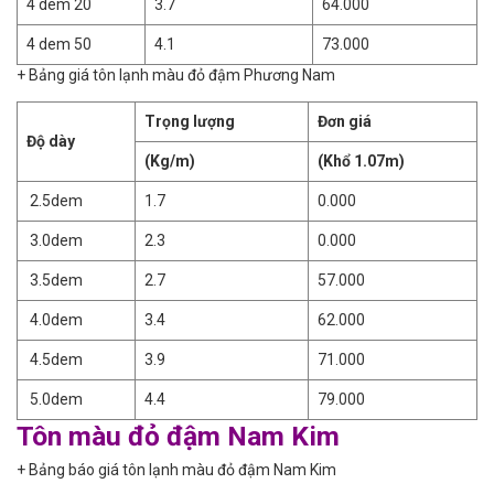
4 dem 20
3.7
64.000
4 dem 50
4.1
73.000
+ Bảng giá tôn lạnh màu đỏ đậm Phương Nam
Trọng lượng
Đơn giá
Độ dày
(Kg/m)
(Khổ 1.07m)
2.5dem
1.7
0.000
3.0dem
2.3
0.000
3.5dem
2.7
57.000
4.0dem
3.4
62.000
4.5dem
3.9
71.000
5.0dem
4.4
79.000
Tôn màu đỏ đậm Nam Kim
+ Bảng báo giá tôn lạnh màu đỏ đậm Nam Kim