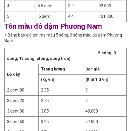
4
4.5 dem
3.9
92.500
5
5 dem
4.4
101.000
Tôn màu đỏ đậm Phương Nam
+ Bảng báo giá tôn mạ màu 5 sóng, 9 sóng màu đỏ đậm Phương
Nam
5 sóng, 9
sòng, 13 sóng lafong, sóng tròn)
Trọng lượng
Đơn giá
Độ dày
(Kg/m)
(Khổ 1.07m)
2 dem 80
2.35
0
3 dem 20
2.75
0
3 dem 30
3.05
49.000
3 dem 60
3.25
57.000