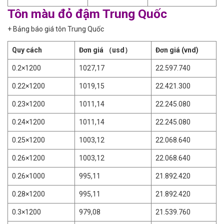
Tôn màu đỏ đậm Trung Quốc
+ Bảng báo giá tôn Trung Quốc
Quy cách
Đơn giá
（usd）
Đơn giá
(vnd)
0.2×1200
1027,17
22.597.740
0.22×1200
1019,15
22.421.300
0.23×1200
1011,14
22.245.080
0.24×1200
1011,14
22.245.080
0.25×1200
1003,12
22.068.640
0.26×1200
1003,12
22.068.640
0.26×1000
995,11
21.892.420
0.28×1200
995,11
21.892.420
0.3×1200
979,08
21.539.760