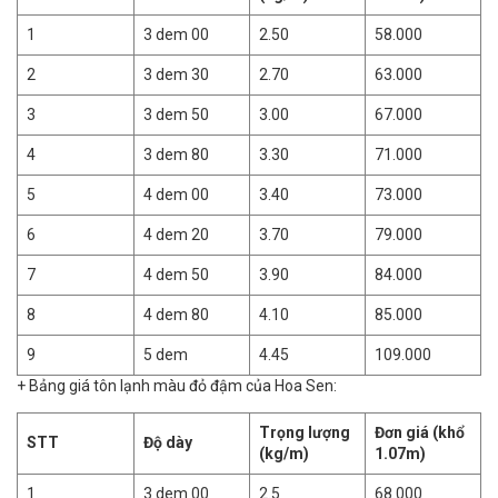
1
3 dem 00
2.50
58.000
2
3 dem 30
2.70
63.000
3
3 dem 50
3.00
67.000
4
3 dem 80
3.30
71.000
5
4 dem 00
3.40
73.000
6
4 dem 20
3.70
79.000
7
4 dem 50
3.90
84.000
8
4 dem 80
4.10
85.000
9
5 dem
4.45
109.000
+ Bảng giá tôn lạnh màu đỏ đậm của Hoa Sen:
Trọng lượng
Đơn giá (khổ
STT
Độ dày
(kg/m)
1.07m)
1
3 dem 00
2.5
68.000