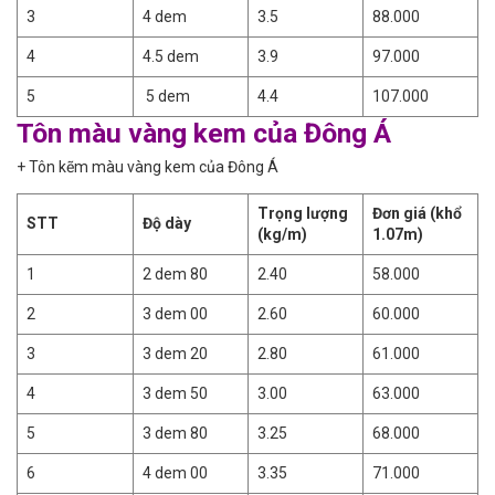
3
4 dem
3.5
88.000
4
4.5 dem
3.9
97.000
5
5 dem
4.4
107.000
Tôn màu vàng kem của Đông Á
+ Tôn kẽm màu vàng kem của Đông Á
Trọng lượng
Đơn giá (khổ
STT
Độ dày
(kg/m)
1.07m)
1
2 dem 80
2.40
58.000
2
3 dem 00
2.60
60.000
3
3 dem 20
2.80
61.000
4
3 dem 50
3.00
63.000
5
3 dem 80
3.25
68.000
6
4 dem 00
3.35
71.000