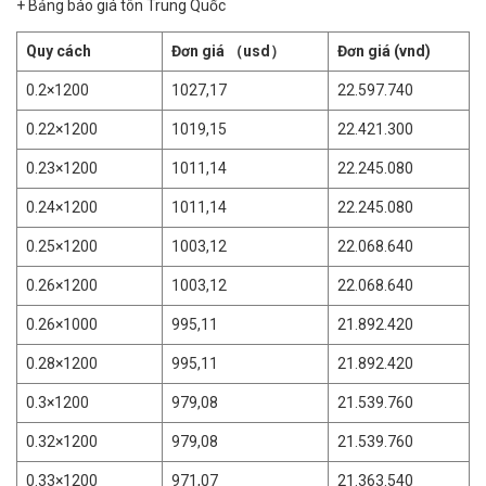
+ Bảng báo giá tôn Trung Quốc
Quy cách
Đơn giá
（usd）
Đơn giá
(vnd)
0.2×1200
1027,17
22.597.740
0.22×1200
1019,15
22.421.300
0.23×1200
1011,14
22.245.080
0.24×1200
1011,14
22.245.080
0.25×1200
1003,12
22.068.640
0.26×1200
1003,12
22.068.640
0.26×1000
995,11
21.892.420
0.28×1200
995,11
21.892.420
0.3×1200
979,08
21.539.760
0.32×1200
979,08
21.539.760
0.33×1200
971,07
21.363.540