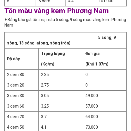
5
5 dem
4.4
101.000
Tôn màu vàng kem Phương Nam
+ Bảng báo giá tôn mạ màu 5 sóng, 9 sóng màu vàng kem Phương
Nam
5 sóng, 9
sòng, 13 sóng lafong, sóng tròn)
Trọng lượng
Đơn giá
Độ dày
(Kg/m)
(Khổ 1.07m)
2 dem 80
2.35
0
3 dem 20
2.75
0
3 dem 30
3.05
49.000
3 dem 60
3.25
57.000
4 dem 20
3.7
64.000
4 dem 50
4.1
73.000