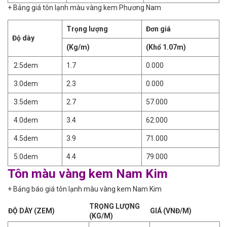
+ Bảng giá tôn lạnh màu vàng kem Phương Nam
Trọng lượng
Đơn giá
Độ dày
(Kg/m)
(Khổ 1.07m)
2.5dem
1.7
0.000
3.0dem
2.3
0.000
3.5dem
2.7
57.000
4.0dem
3.4
62.000
4.5dem
3.9
71.000
5.0dem
4.4
79.000
Tôn màu vàng kem Nam Kim
+ Bảng báo giá tôn lạnh màu vàng kem Nam Kim
TRỌNG LƯỢNG
ĐỘ DÀY (ZEM)
GIÁ (VNĐ/M)
(KG/M)