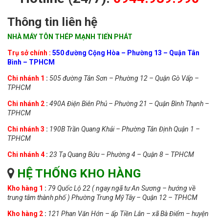
Thông tin liên hệ
NHÀ MÁY TÔN THÉP MẠNH TIẾN PHÁT
Trụ sở chính :
550 đường Cộng Hòa – Phường 13 – Quận Tân
Bình – TPHCM
Chi
nhánh 1
:
505 đường Tân Sơn – Phường 12 – Quận Gò Vấp –
TPHCM
Chi nhánh 2
:
490A Điện Biên Phủ – Phường 21 – Quận Bình Thạnh –
TPHCM
Chi nhánh 3
:
190B Trần Quang Khải – Phường Tân Định Quận 1 –
TPHCM
Chi nhánh 4
:
23 Tạ Quang Bửu – Phường 4 – Quận 8 – TPHCM
HỆ THỐNG KHO HÀNG
Kho hàng 1
:
79 Quốc Lộ 22 ( ngay ngã tư An Sương – hướng về
trung tâm thành phố ) Phường Trung Mỹ Tây – Quận 12 – TPHCM
Kho hàng 2
:
121 Phan Văn Hớn – ấp Tiền Lân – xã Bà Điểm – huyện