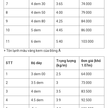
7
4 dem 30
3.65
74.000
8
4 dem 50
4.00
79.000
9
4 dem 80
4.25
84.000
10
5 dem
4.45
86.000
11
6 dem
5.40
103.000
+ Tôn lạnh màu vàng kem của Đông Á
Trọng lượng
Đơn giá (khổ
STT
Độ dày
(kg/m)
1.07m)
1
3 dem 00
2.5
64.000
2
3.5 dem
3
73.000
3
4 dem
3.5
83.500
4
4.5 dem
3.9
92.500