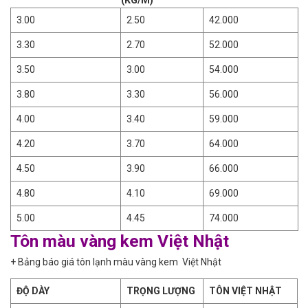
3.00
2.50
42.000
3.30
2.70
52.000
3.50
3.00
54.000
3.80
3.30
56.000
4.00
3.40
59.000
4.20
3.70
64.000
4.50
3.90
66.000
4.80
4.10
69.000
5.00
4.45
74.000
Tôn màu vàng kem Việt Nhật
+ Bảng báo giá tôn lạnh màu vàng kem Việt Nhật
ĐỘ DÀY
TRỌNG LƯỢNG
TÔN VIỆT NHẬT