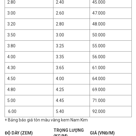
2.80
2.40
45.000
3.00
2.60
47.000
3.20
2.80
48.000
3.50
3.00
50.000
3.80
3.25
55.000
4.00
3.35
56.000
4.30
3.65
61.000
4.50
4.00
64.000
4.80
4.25
69.000
5.00
4.45
71.000
6.00
5.40
92.000
+ Bảng báo giá tôn màu vàng kem Nam Kim
TRỌNG LƯỢNG
ĐỘ DÀY (ZEM)
GIÁ (VNĐ/M)
(KG/M)