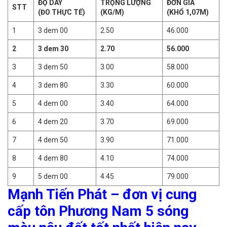
ĐỘ DÀY
TRỌNG LƯỢNG
ĐƠN GIÁ
STT
(ĐO THỰC TẾ)
(KG/M)
(KHỔ 1,07M)
1
3 dem 00
2.50
46.000
2
3 dem 30
2.70
56.000
3
3 dem 50
3.00
58.000
4
3 dem 80
3.30
60.000
5
4 dem 00
3.40
64.000
6
4 dem 20
3.70
69.000
7
4 dem 50
3.90
71.000
8
4 dem 80
4.10
74.000
9
5 dem 00
4.45
79.000
Mạnh Tiến Phát – đơn vị cung
cấp tôn Phương Nam 5 sóng