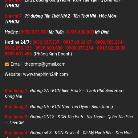
TPHCM
Địa chỉ 7 :
79 đường Tân Thới Nhì 2 - Tân Thới Nhì - Hóc Môn -
TPHCM
Hotline :
0932.337.337
Mr Tuấn -
0936.600.600
Mr Dinh
Hotline 24/7 :
0932.337.337
-
0917.63.63.67
-
0902.505.234
-
0932.055.123
-
0936.600.600
-
0909.077.234
-
0917.02.03.03
-
0909.601.456
(Phòng Kinh Doanh)
Email :
thepmtp@gmail.com
Website :
www.thephinh24h.com
Kho hàng 1 :
Đường 2A - KCN Biên Hoà 2 - Thành Phố Biên Hoà -
Đồng Nai
Kho hàng 2 :
Đường D6 - KCN Nam Tân Uyên - Bình Dương
Kho hàng 3 :
Đường CN13 - KCN Tân Bình - Tây Thạnh - Quận Tân Phú
- - TPHCM
Kho hàng 4 :
Đường số 3 - KCN Xuyên Á - Xã Mỹ Hạnh Bắc - Đức Hoà