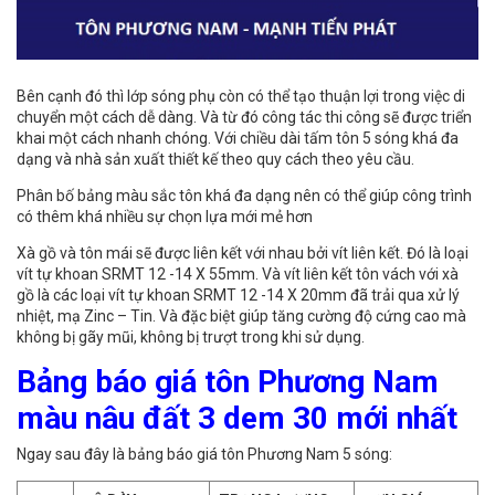
Bên cạnh đó thì lớp sóng phụ còn có thể tạo thuận lợi trong việc di
chuyển một cách dễ dàng. Và từ đó công tác thi công sẽ được triển
khai một cách nhanh chóng. Với chiều dài tấm tôn 5 sóng khá đa
dạng và nhà sản xuất thiết kế theo quy cách theo yêu cầu.
Phân bố bảng màu sắc tôn khá đa dạng nên có thể giúp công trình
có thêm khá nhiều sự chọn lựa mới mẻ hơn
Xà gồ và tôn mái sẽ được liên kết với nhau bởi vít liên kết. Đó là loại
vít tự khoan SRMT 12 -14 X 55mm. Và vít liên kết tôn vách với xà
gồ là các loại vít tự khoan SRMT 12 -14 X 20mm đã trải qua xử lý
nhiệt, mạ Zinc – Tin. Và đặc biệt giúp tăng cường độ cứng cao mà
không bị gãy mũi, không bị trượt trong khi sử dụng.
Bảng báo giá tôn Phương Nam
màu nâu đất 3 dem 30 mới nhất
Ngay sau đây là bảng báo giá tôn Phương Nam 5 sóng: