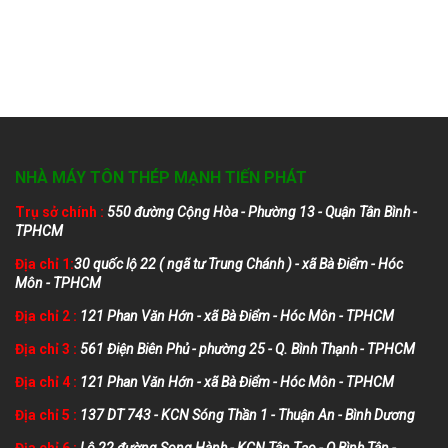
NHÀ MÁY TÔN THÉP MẠNH TIẾN PHÁT
Trụ sở chính :
550 đường Cộng Hòa - Phường 13 - Quận Tân Bình -
TPHCM
Địa chỉ 1:
30 quốc lộ 22 ( ngã tư Trung Chánh ) - xã Bà Điểm - Hóc
Môn - TPHCM
Địa chỉ 2 :
121 Phan Văn Hớn - xã Bà Điểm - Hóc Môn - TPHCM
Địa chỉ 3 :
561 Điện Biên Phủ - phường 25 - Q. Bình Thạnh - TPHCM
Địa chỉ 4 :
121 Phan Văn Hớn - xã Bà Điểm - Hóc Môn - TPHCM
Địa chỉ 5 :
137 DT 743 - KCN Sóng Thần 1 - Thuận An - Bình Dương
Địa chỉ 6 :
Lô 22 đường Song Hành - KCN Tân Tạo - Q Bình Tân -