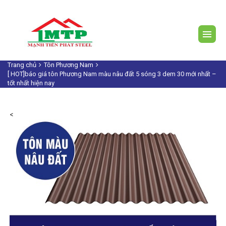
Trang chủ
Tôn Phương Nam
[ HOT]báo giá tôn Phương Nam màu nâu đất 5 sóng 3 dem 30 mới nhất –
tốt nhất hiện nay
<