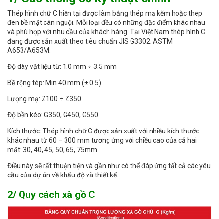
Thép hình chữ C hiện tại được làm bằng thép mạ kẽm hoặc thép
đen bề mặt cán nguội. Mỗi loại đều có những đặc điểm khác nhau
và phù hợp với nhu cầu của khách hàng. Tại Việt Nam thép hình C
đang được sản xuất theo tiêu chuẩn JIS G3302, ASTM
A653/A653M.
Độ dày vật liệu từ: 1.0 mm ÷ 3.5 mm
Bề rộng tép: Min 40 mm (± 0.5)
Lượng mạ: Z100 ÷ Z350
Độ bền kéo: G350, G450, G550
Kích thước: Thép hình chữ C được sản xuất với nhiều kích thước
khác nhau từ 60 – 300 mm tương ứng với chiều cao của cả hai
mặt: 30, 40, 45, 50, 65, 75mm.
Điều này sẽ rất thuận tiện và gần như có thể đáp ứng tất cả các yêu
cầu của dự án về khẩu độ và thiết kế.
2/ Quy cách xà gồ C