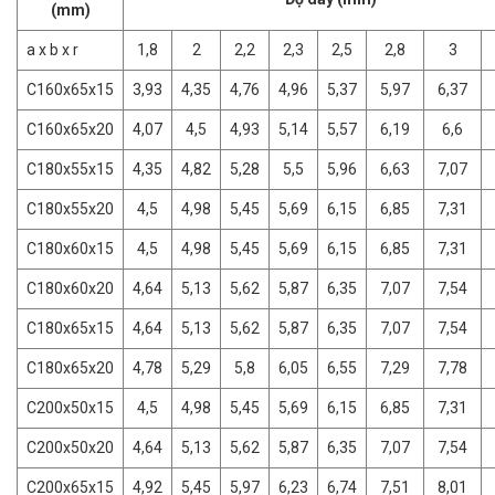
(mm)
a x b x r
1,8
2
2,2
2,3
2,5
2,8
3
C160x65x15
3,93
4,35
4,76
4,96
5,37
5,97
6,37
C160x65x20
4,07
4,5
4,93
5,14
5,57
6,19
6,6
C180x55x15
4,35
4,82
5,28
5,5
5,96
6,63
7,07
C180x55x20
4,5
4,98
5,45
5,69
6,15
6,85
7,31
C180x60x15
4,5
4,98
5,45
5,69
6,15
6,85
7,31
C180x60x20
4,64
5,13
5,62
5,87
6,35
7,07
7,54
C180x65x15
4,64
5,13
5,62
5,87
6,35
7,07
7,54
C180x65x20
4,78
5,29
5,8
6,05
6,55
7,29
7,78
C200x50x15
4,5
4,98
5,45
5,69
6,15
6,85
7,31
C200x50x20
4,64
5,13
5,62
5,87
6,35
7,07
7,54
C200x65x15
4,92
5,45
5,97
6,23
6,74
7,51
8,01