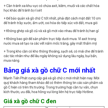
+ Cần tránh xa khu vực có chứa axit, kiềm, muối và các chất hóa
học khác để tránh bị rỉ sét
+ Để bảo quản xà gồ chữ C tốt nhất, phải đặt cách mặt đất 10 cm
để tránh trầy xước, ẩm ướt, oxi hóa do tiếp xúc với đất, mưa gió
+ Không ghép xà gồ cũ và xà gồ mới vào nhau để tránh bị han gỉ
+ Không bao giờ để sản phẩm trực tiếp dưới mưa. Vì axit trong
nước mưa sẽ tạo ra các vết nấm mốc trắng, gây mất thẩm mỹ
+ Trong kho cần có kho thông thoáng, sạch sẽ, có mái che để tránh
các tác nhân như để lâu ngày không sử dụng lâu ngày, bụi bẩn,
mưa nắng.
Bảng giá xà gồ chữ C mới nhất
Mạnh Tiến Phát cung cấp giá xà gồ chữ c mới nhất hiện nay. Mời
quý khách hàng tham khảo để có thêm thông tin các sản phẩm xà
gồ C hiện có trên thị trường. Trong trường hợp cần tư vấn, chọn
kích thước, ưu đãi, hoa hồng vui lòng liên hệ trực tiếp Hotline.
Giá xà gồ chữ C đen