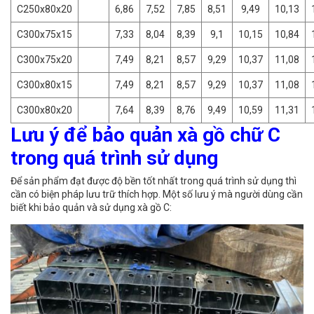
C250x80x20
6,86
7,52
7,85
8,51
9,49
10,13
C300x75x15
7,33
8,04
8,39
9,1
10,15
10,84
C300x75x20
7,49
8,21
8,57
9,29
10,37
11,08
C300x80x15
7,49
8,21
8,57
9,29
10,37
11,08
C300x80x20
7,64
8,39
8,76
9,49
10,59
11,31
Lưu ý để bảo quản xà gồ chữ C
trong quá trình sử dụng
Để sản phẩm đạt được độ bền tốt nhất trong quá trình sử dụng thì
cần có biện pháp lưu trữ thích hợp. Một số lưu ý mà người dùng cần
biết khi bảo quản và sử dụng xà gồ C: