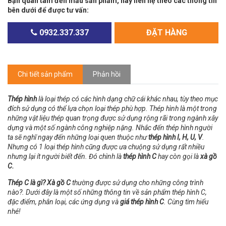
Bạn quan tâm đến mẫu sản phẩm, hãy liên hệ theo các thông tin
bên dưới để được tư vấn:
0932.337.337
ĐẶT HÀNG
Chi tiết sản phẩm
Phản hồi
Thép hình
là loại thép có các hình dạng chữ cái khác nhau, tùy theo mục
đích sử dụng có thể lựa chọn loại thép phù hợp. Thép hình là một trong
những vật liệu thép quan trọng được sử dụng rộng rãi trong ngành xây
dựng và một số ngành công nghiệp nặng. Nhắc đến thép hình người
ta sẽ nghĩ ngay đến những loại quen thuộc như
thép hình I, H, U, V
.
Nhưng có 1 loại thép hình cũng được ưa chuộng sử dụng rất nhiều
nhưng lại ít người biết đến. Đó chình là
thép hình C
hay còn gọi là
xà gồ
C.
Thép C là gì? Xà gồ C
thường được sử dụng cho những công trình
nào?. Dưới đây là một số những thông tin về sản phẩm thép hình C,
đặc điểm, phân loại, các ứng dụng và
giá thép hình C
. Cùng tìm hiểu
nhé!