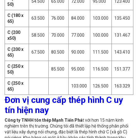
54.500
65.000
72.000
95.000
123.400
50)
C (180 x
63.500
76.000
84.000
103.000
135.450
65)
C (200
58.500
70.000
77.000
100.000
131.467
x50)
C (200 x
67.500
80.500
90.000
111.500
143.410
65)
C (250 x
85.500
95.000
116.500
151.377
50)
C (250 x
103.000
126.500
163.329
65)
Đơn vị cung cấp thép hình C uy
tín hiện nay
Công ty TNHH tôn thép Mạnh Tiến Phá
t với hơn 15 năm kinh
nghiệm trên thị trường. Chúng tôi đã thiết lập hệ thống phân phối
vật liệu xây dựng nói chung, đặc biệt là thép hình chữ C (xà gồ C)
nói riêng. Kho hàng có mặt ở hầu khắp các tỉnh thành trong khu