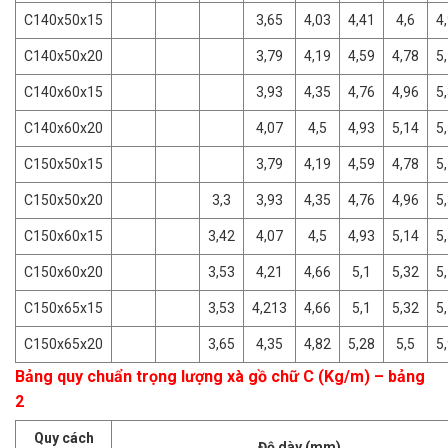
C140x50x15
3,65
4,03
4,41
4,6
4
C140x50x20
3,79
4,19
4,59
4,78
5
C140x60x15
3,93
4,35
4,76
4,96
5
C140x60x20
4,07
4,5
4,93
5,14
5
C150x50x15
3,79
4,19
4,59
4,78
5
C150x50x20
3,3
3,93
4,35
4,76
4,96
5
C150x60x15
3,42
4,07
4,5
4,93
5,14
5
C150x60x20
3,53
4,21
4,66
5,1
5,32
5
C150x65x15
3,53
4,213
4,66
5,1
5,32
5
C150x65x20
3,65
4,35
4,82
5,28
5,5
5
Bảng quy chuẩn trọng lượng xà gồ chữ C (Kg/m) – bảng
2
Quy cách
Độ dày (mm)