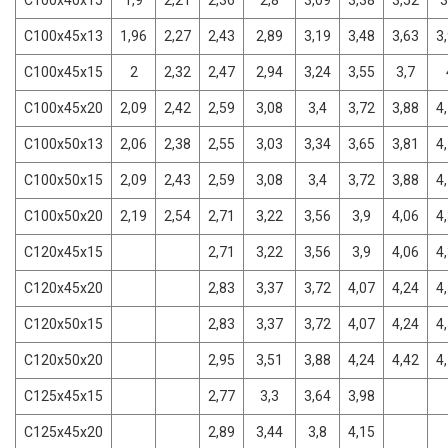
C100x45x13
1,96
2,27
2,43
2,89
3,19
3,48
3,63
3
C100x45x15
2
2,32
2,47
2,94
3,24
3,55
3,7
C100x45x20
2,09
2,42
2,59
3,08
3,4
3,72
3,88
4
C100x50x13
2,06
2,38
2,55
3,03
3,34
3,65
3,81
4
C100x50x15
2,09
2,43
2,59
3,08
3,4
3,72
3,88
4
C100x50x20
2,19
2,54
2,71
3,22
3,56
3,9
4,06
4
C120x45x15
2,71
3,22
3,56
3,9
4,06
4
C120x45x20
2,83
3,37
3,72
4,07
4,24
4
C120x50x15
2,83
3,37
3,72
4,07
4,24
4
C120x50x20
2,95
3,51
3,88
4,24
4,42
4
C125x45x15
2,77
3,3
3,64
3,98
C125x45x20
2,89
3,44
3,8
4,15