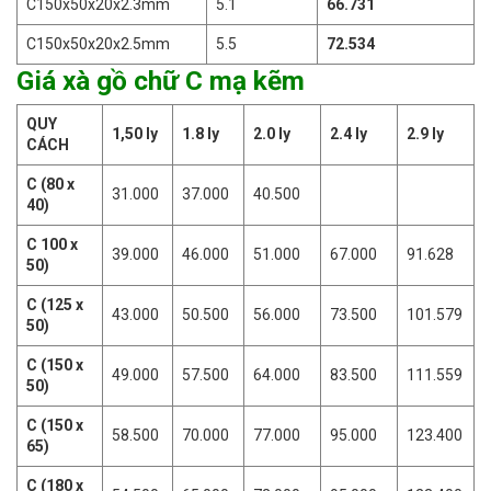
C150x50x20x2.3mm
5.1
66.731
C150x50x20x2.5mm
5.5
72.534
Giá xà gồ chữ C mạ kẽm
QUY
1,50 ly
1.8 ly
2.0 ly
2.4 ly
2.9 ly
CÁCH
C (80 x
31.000
37.000
40.500
40)
C 100 x
39.000
46.000
51.000
67.000
91.628
50)
C (125 x
43.000
50.500
56.000
73.500
101.579
50)
C (150 x
49.000
57.500
64.000
83.500
111.559
50)
C (150 x
58.500
70.000
77.000
95.000
123.400
65)
C (180 x