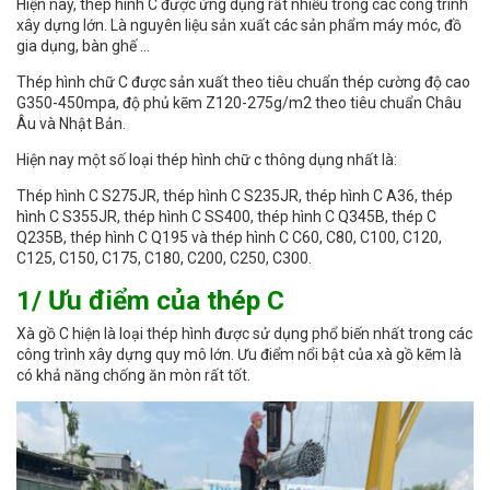
Hiện nay, thép hình C được ứng dụng rất nhiều trong các công trình
xây dựng lớn. Là nguyên liệu sản xuất các sản phẩm máy móc, đồ
gia dụng, bàn ghế …
Thép hình chữ C được sản xuất theo tiêu chuẩn thép cường độ cao
G350-450mpa, độ phủ kẽm Z120-275g/m2 theo tiêu chuẩn Châu
Âu và Nhật Bản.
Hiện nay một số loại thép hình chữ c thông dụng nhất là:
Thép hình C S275JR, thép hình C S235JR, thép hình C A36, thép
hình C S355JR, thép hình C SS400, thép hình C Q345B, thép C
Q235B, thép hình C Q195 và thép hình C C60, C80, C100, C120,
C125, C150, C175, C180, C200, C250, C300.
1/ Ưu điểm của thép C
Xà gồ C hiện là loại thép hình được sử dụng phổ biến nhất trong các
công trình xây dựng quy mô lớn. Ưu điểm nổi bật của xà gồ kẽm là
có khả năng chống ăn mòn rất tốt.