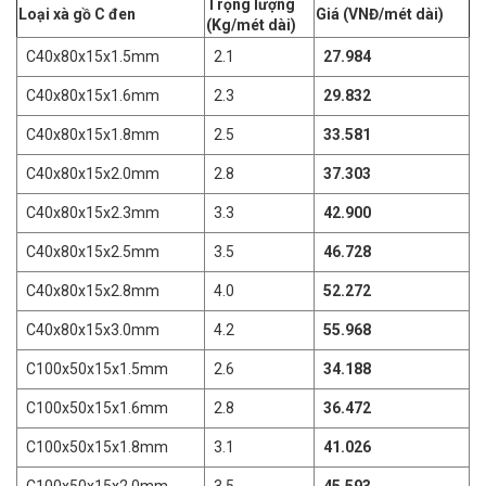
Trọng lượng
Loại xà gồ C đen
Giá (VNĐ/mét dài)
(Kg/mét dài)
C40x80x15x1.5mm
2.1
27.984
C40x80x15x1.6mm
2.3
29.832
C40x80x15x1.8mm
2.5
33.581
C40x80x15x2.0mm
2.8
37.303
C40x80x15x2.3mm
3.3
42.900
C40x80x15x2.5mm
3.5
46.728
C40x80x15x2.8mm
4.0
52.272
C40x80x15x3.0mm
4.2
55.968
C100x50x15x1.5mm
2.6
34.188
C100x50x15x1.6mm
2.8
36.472
C100x50x15x1.8mm
3.1
41.026