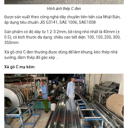
Hình ảnh thép C đen
Được sản xuất theo công nghệ dây chuyền tiên tiến của Nhật Bản,
áp dụng tiêu chuẩn JIS G3141, SAE 1006, SAE1008.
Sản phẩm có độ dày từ 1.2-3.2mm, bề rộng nhỏ nhất là 40mm (±
0.5), có kích thước đa dạng: chiều cao tiết diện: 100, 150, 250, 300,
350mm.
Xà gồ chữ C đen thường được dùng để làm khung, kèo thép nhà
xưởng, dầm thép đổ gác xép …
Xà gồ C mạ kẽm