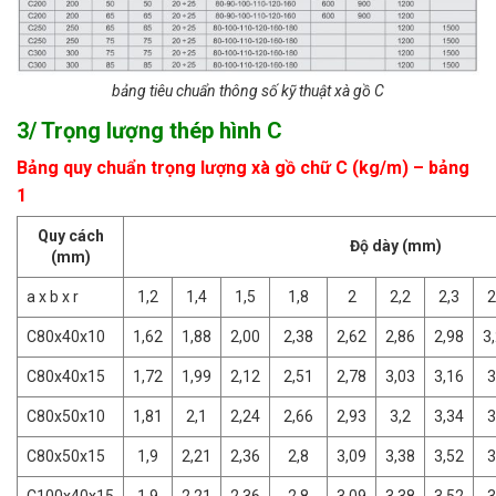
bảng tiêu chuẩn thông số kỹ thuật xà gồ C
3/ Trọng lượng thép hình C
Bảng quy chuẩn trọng lượng xà gồ chữ C (kg/m) – bảng
1
Quy cách
Độ dày (mm)
(mm)
a x b x r
1,2
1,4
1,5
1,8
2
2,2
2,3
2
C80x40x10
1,62
1,88
2,00
2,38
2,62
2,86
2,98
3
C80x40x15
1,72
1,99
2,12
2,51
2,78
3,03
3,16
3
C80x50x10
1,81
2,1
2,24
2,66
2,93
3,2
3,34
3
C80x50x15
1,9
2,21
2,36
2,8
3,09
3,38
3,52
3
C100x40x15
1,9
2,21
2,36
2,8
3,09
3,38
3,52
3