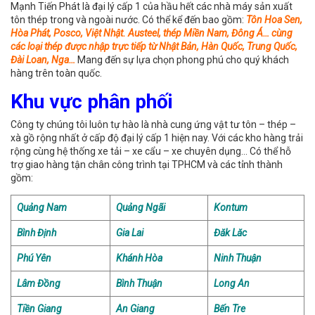
Mạnh Tiến Phát là đại lý cấp 1 của hầu hết các nhà máy sản xuất
tôn thép trong và ngoài nước. Có thể kể đến bao gồm:
Tôn Hoa Sen,
Hòa Phát, Posco, Việt Nhật. Austeel, thép Miền Nam, Đông Á… cùng
các loại thép được nhập trực tiếp từ Nhật Bản, Hàn Quốc, Trung Quốc,
Đài Loan, Nga…
Mang đến sự lựa chọn phong phú cho quý khách
hàng trên toàn quốc.
Khu vực phân phối
Công ty chúng tôi luôn tự hào là nhà cung ứng vật tư tôn – thép –
xà gồ rộng nhất ở cấp độ đại lý cấp 1 hiện nay. Với các kho hàng trải
rộng cùng hệ thống xe tải – xe cẩu – xe chuyên dụng… Có thể hỗ
trợ giao hàng tận chân công trình tại TPHCM và các tỉnh thành
gồm:
Quảng Nam
Quảng Ngãi
Kontum
Bình Định
Gia Lai
Đăk Lăc
Phú Yên
Khánh Hòa
Ninh Thuận
Lâm Đồng
Bình Thuận
Long An
Tiền Giang
An Giang
Bến Tre