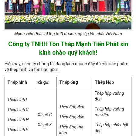
Mạnh Tiến Phát lọt top 500 doanh nghiệp lớn nhất Việt Nam
Công ty TNHH Tôn Thép Mạnh Tiến Phát xin
kính chào quý khách!
Hiện nay, công ty chúng tôi đang kinh doanh đầy đủ các sản phẩm
về thép hình và tôn bao gồm.
Thép hình
xà gồ:
Thép ống
Thép Hộp
Thép hộp vuông
đen
Thép hình I
Thép ống đen
Thép hộp vuông
Thép hình U
Xà gồ C
mạ kẽm
Thép ống đúc
Thép hình H
Xà gồ Z
Thép hộp chữ nhật
Thép ống mạ
Thép hình V
đen
kẽm