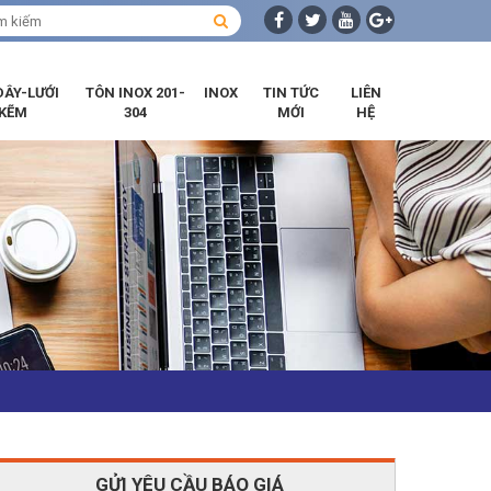
DÂY-LƯỚI
TÔN INOX 201-
INOX
TIN TỨC
LIÊN
KẼM
304
MỚI
HỆ
GỬI YÊU CẦU BÁO GIÁ