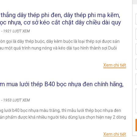
thẳng dây thép phi đen, dây thép phi mạ kẽm,
ọc nhựa, cơ sở kéo cắt chặt dây chiều dài quy
 yêu cầu đặt hàng
 - 1921 LƯỢT XEM
òn gọi là dây thép buộc, dây kẽm buộc là loại thép sợi được sản
au một quá trình nung nóng và kéo dài tạo hình thành sợi Duỗi
Xem chi tiết
ệm mua lưới thép B40 bọc nhựa đen chính hãng,
 - 1953 LƯỢT XEM
ng lưới b40 bọc nhựa màu trắng, thì mẫu lưới thép bọc nhựa đen
sản phẩm được khá nhiều người tiêu dùng lựa chọn hiện nay 2 dòng
Xem chi tiết