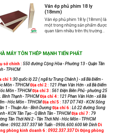
Ván ép phủ phim 18 ly
(18mm)
Ván ép phủ phim 18 ly (18mm) là
một trong những sản phẩm được
quan tâm nhiều trên thị trường...
HÀ MÁY TÔN THÉP MẠNH TIẾN PHÁT
ụ sở chính :
550 đường Cộng Hòa - Phường 13 - Quận Tân
nh - TPHCM
a chỉ 1:
30 quốc lộ 22 ( ngã tư Trung Chánh ) - xã Bà Điểm -
c Môn - TPHCM
Địa chỉ 2 :
121 Phan Văn Hớn - xã Bà Điểm
Hóc Môn - TPHCM
Địa chỉ 3 :
561 Điện Biên Phủ - phường 25
Q. Bình Thạnh - TPHCM
Địa chỉ 4 :
121 Phan Văn Hớn - xã Bà
ểm - Hóc Môn - TPHCM
Địa chỉ 5 :
137 DT 743 - KCN Sóng
ần 1 - Thuận An - Bình Dương
Địa chỉ 6 :
Lô 22 đường Song
nh - KCN Tân Tạo - Q Bình Tân - TPHCM
Địa chỉ 7 :
79
ờng Tân Thới Nhì 2 - Tân Thới Nhì - Hóc Môn - TPHCM
tline : 0932.337.337 Mr Tuấn - 0936.600.600 Mr Dinh
Di
ng phòng kinh doanh 6 :
0932.337.337
Di Động phòng