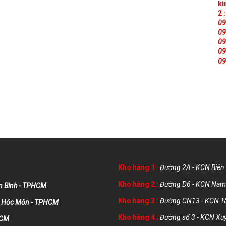
ki
2 :
09
09
09
09
09
Kho hàng 1 :
Đường 2A - KCN Biên 
Kho hàng 2 :
Đường D6 - KCN Nam 
n Bình - TPHCM
Kho hàng 3 :
Đường CN13 - KCN Tân
m - Hóc Môn - TPHCM
Kho hàng 4 :
Đường số 3 - KCN Xuy
HCM