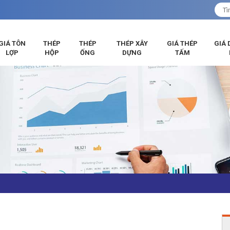
GIÁ TÔN
THÉP
THÉP
THÉP XÂY
GIÁ THÉP
GIÁ 
LỢP
HỘP
ỐNG
DỰNG
TẤM