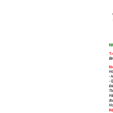
N
Tr
Bì
Đị
Hó
- 
- 
Đi
Th
Hà
đư
Ho
Độ