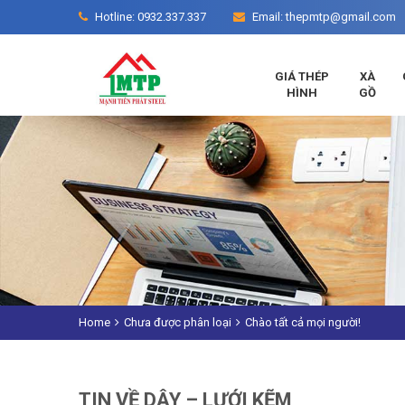
Hotline: 0932.337.337
Email: thepmtp@gmail.com
GIÁ THÉP
XÀ
HÌNH
GỒ
Home
Chưa được phân loại
Chào tất cả mọi người!
TIN VỀ DÂY – LƯỚI KẼM