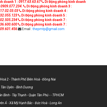
nh doanh 1 :
0917.63.63.67
Di Động phòng kinh doanh
0909.077.234.
Di Động phòng kinh doanh 3 :
17.02.03.03
Di Động phòng kinh doanh 4 :
32.055.123
Di Động phòng kinh doanh 5 :
02.505.234
Di Động phòng kinh doanh 7 :
36.600.600
Di Động phòng kinh doanh 7 :
09.601.456
Email :
thepmtp@gmail.com
Hoà 2 - Thành Phố Biên Hoà - Đồng Nai
Tân Uyên - Bình Dương
 Bình - Tây Thạnh - Quận Tân Phú - - TPHCM
ên Á - Xã Mỹ Hạnh Bắc - Đức Hoà - Long An