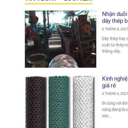
Nhận duỗi 
dây thép b
cách theo
6 THÁNG 8, 2021
Dây thép hay c
xuất từ thép s
thẳng dây...
Kinh nghi
giá rẻ
6 THÁNG 4, 2021
Đi cùng với dò
cũng đang là 
sản...