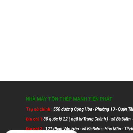
NHÀ MÁY TÔN THÉP MẠNH TIẾN PHÁT
Trụ sở chính :
550 đường Cộng Hòa - Phường 13 - Quận Tâ
Địa chỉ 1:
30 quốc lộ 22 ( ngã tư Trung Chánh ) - xã Bà Điể
Địa chỉ 2 :
121 Phan Văn Hớn - xã Bà Điểm - Hóc Môn - TP