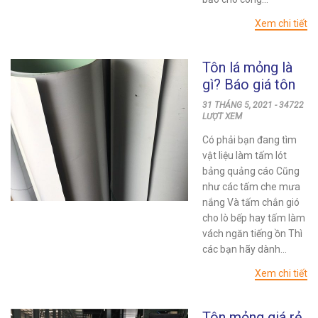
Xem chi tiết
Tôn lá mỏng là
gì? Báo giá tôn
lá mỏng mới
31 THÁNG 5, 2021 - 34722
nhất hiện nay
LƯỢT XEM
Có phải bạn đang tìm
vật liệu làm tấm lót
bảng quảng cáo Cũng
như các tấm che mưa
nắng Và tấm chắn gió
cho lò bếp hay tấm làm
vách ngăn tiếng ồn Thì
các bạn hãy dành...
Xem chi tiết
Tôn mỏng giá rẻ