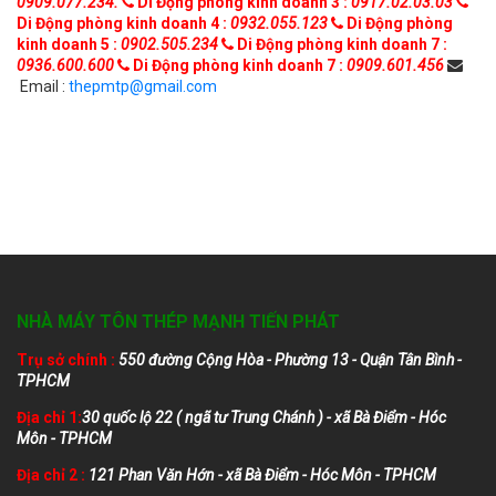
0909.077.234.
Di Động phòng kinh doanh 3 :
0917.02.03.03
Di Động phòng kinh doanh 4 :
0932.055.123
Di Động phòng
kinh doanh 5 :
0902.505.234
Di Động phòng kinh doanh 7 :
0936.600.600
Di Động phòng kinh doanh 7 :
0909.601.456
Email :
thepmtp@gmail.com
NHÀ MÁY TÔN THÉP MẠNH TIẾN PHÁT
Trụ sở chính :
550 đường Cộng Hòa - Phường 13 - Quận Tân Bình -
TPHCM
Địa chỉ 1:
30 quốc lộ 22 ( ngã tư Trung Chánh ) - xã Bà Điểm - Hóc
Môn - TPHCM
Địa chỉ 2 :
121 Phan Văn Hớn - xã Bà Điểm - Hóc Môn - TPHCM