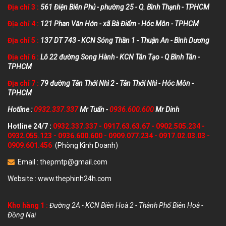
Địa chỉ 3 :
561 Điện Biên Phủ - phường 25 - Q. Bình Thạnh - TPHCM
Địa chỉ 4 :
121 Phan Văn Hớn - xã Bà Điểm - Hóc Môn - TPHCM
Địa chỉ 5 :
137 DT 743 - KCN Sóng Thần 1 - Thuận An - Bình Dương
Địa chỉ 6 :
Lô 22 đường Song Hành - KCN Tân Tạo - Q Bình Tân -
TPHCM
Địa chỉ 7 :
79 đường Tân Thới Nhì 2 - Tân Thới Nhì - Hóc Môn -
TPHCM
Hotline :
0932.337.337
Mr Tuấn -
0936.600.600
Mr Dinh
Hotline 24/7 :
0932.337.337
-
0917.63.63.67
-
0902.505.234
-
0932.055.123
-
0936.600.600
-
0909.077.234
-
0917.02.03.03
-
0909.601.456
(Phòng Kinh Doanh)
Email :
thepmtp@gmail.com
Website :
www.thephinh24h.com
Kho hàng 1 :
Đường 2A - KCN Biên Hoà 2 - Thành Phố Biên Hoà -
Đồng Nai