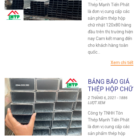
Thép Mạnh Tiến Phát
là đơn vị cung cấp các
sản phẩm thép hộp
chữ nhật 120x80 hàng
đầu trên thị trường hiện
nay Cam kết mang đến
cho khách hàng toàn
quốc...
Xem chi tiết
BẢNG BÁO GIÁ
THÉP HỘP CHỮ
NHẬT 120×60
2 THÁNG 6, 2021 - 1886
GIÁ TỐT NHẤT
LƯỢT XEM
Công ty TNHH Tôn
Thép Mạnh Tiến Phát
là đơn vị cung cấp các
sản phẩm thép hộp