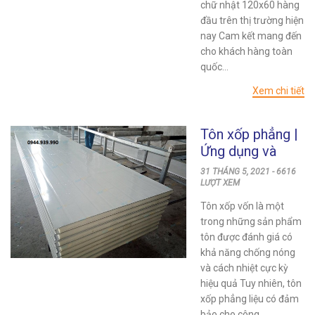
chữ nhật 120x60 hàng
đầu trên thị trường hiện
nay Cam kết mang đến
cho khách hàng toàn
quốc...
Xem chi tiết
Tôn xốp phẳng |
Ứng dụng và
bảng báo giá chi
31 THÁNG 5, 2021 - 6616
tiết hôm nay
LƯỢT XEM
Tôn xốp vốn là một
trong những sản phẩm
tôn được đánh giá có
khả năng chống nóng
và cách nhiệt cực kỳ
hiệu quả Tuy nhiên, tôn
xốp phẳng liệu có đảm
bảo cho công...