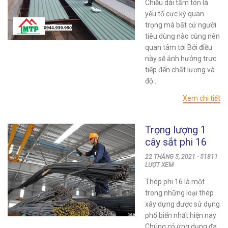
Chiều dài tấm tôn là
yếu tố cực kỳ quan
trọng mà bất cứ người
tiêu dùng nào cũng nên
quan tâm tới Bởi điều
này sẽ ảnh hưởng trực
tiếp đến chất lượng và
độ...
Xem chi tiết
Trọng lượng 1
cây sắt phi 16
nặng bao nhiêu
22 THÁNG 5, 2021 - 51811
kg và báo giá
LƯỢT XEM
mới nhất
Thép phi 16 là một
trong những loại thép
xây dựng được sử dụng
phổ biến nhất hiện nay
Chúng có ứng dụng đa