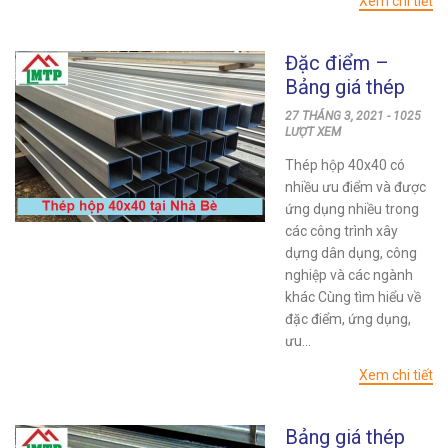
Xem chi tiết
Đặc điểm –
Bảng giá thép
hộp 40×40 huyện
27 THÁNG 3, 2021 - 1025
Nhà Bè mới nhất
LƯỢT XEM
Thép hộp 40x40 có
nhiều ưu điểm và được
ứng dụng nhiều trong
các công trình xây
dựng dân dụng, công
nghiệp và các ngành
khác Cùng tìm hiểu về
đặc điểm, ứng dụng,
ưu...
Xem chi tiết
Bảng giá thép