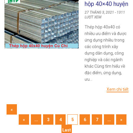
hộp 40×40 huyện
Củ Chi mới nhất
27 THÁNG 3, 2021 - 1311
hiện nay
LƯỢT XEM
Thép hộp 40x40 có
nhiều ưu điểm và được
ứng dụng nhiều trong
các công trình xây
dựng dân dụng, công
nghiệp và các ngành
khác Cùng tìm hiểu về
đặc điểm, ứng dụng,
ưu...
Xem chi tiết
«
First
«
...
3
4
5
6
7
...
»
Last