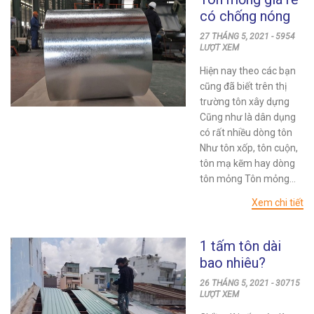
có chống nóng
không? Báo giá
27 THÁNG 5, 2021 - 5954
tôn mỏng 24h
LƯỢT XEM
Hiện nay theo các bạn
cũng đã biết trên thị
trường tôn xây dựng
Cũng như là dân dụng
có rất nhiều dòng tôn
Như tôn xốp, tôn cuộn,
tôn mạ kẽm hay dòng
tôn mỏng Tôn mỏng...
Xem chi tiết
1 tấm tôn dài
bao nhiêu?
Hướng dẫn xác
26 THÁNG 5, 2021 - 30715
định kích thước
LƯỢT XEM
tôn lợp phù hợp