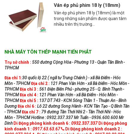
Ván ép phủ phim 18 ly (18mm)
Ván ép phủ phim 18 ly (18mm) là một
trong những sản phẩm được quan tâm
nhiều trên thị trường...
NHÀ MÁY TÔN THÉP MẠNH TIẾN PHÁT
Trụ sở chính :
550 đường Cộng Hòa - Phường 13 - Quận Tân Bình -
TPHCM
Địa chỉ 1:
30 quốc lộ 22 ( ngã tư Trung Chánh ) - xã Bà Điểm - Hóc
Môn - TPHCM
Địa chỉ 2 :
121 Phan Văn Hớn - xã Bà Điểm - Hóc Môn -
TPHCM
Địa chỉ 3 :
561 Điện Biên Phủ - phường 25 - Q. Bình Thạnh -
TPHCM
Địa chỉ 4 :
121 Phan Văn Hớn - xã Bà Điểm - Hóc Môn -
TPHCM
Địa chỉ 5 :
137 DT 743 - KCN Sóng Thần 1 - Thuận An - Bình
Dương
Địa chỉ 6 :
Lô 22 đường Song Hành - KCN Tân Tạo - Q Bình Tân
- TPHCM
Địa chỉ 7 :
79 đường Tân Thới Nhì 2 - Tân Thới Nhì - Hóc
Môn - TPHCM
Hotline : 0932.337.337 Mr Tuấn - 0936.600.600 Mr
Dinh
Di Động phòng kinh doanh 6 :
0932.337.337
Di Động phòng
kinh doanh 1 :
0917.63.63.67
Di Động phòng kinh doanh 2 :