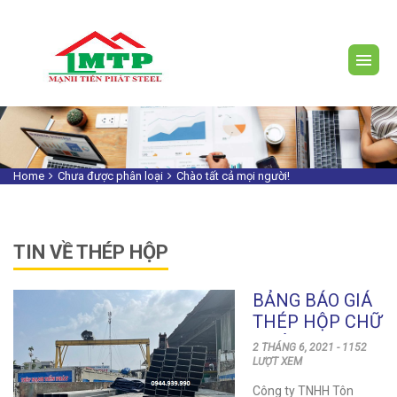
Home
Chưa được phân loại
Chào tất cả mọi người!
TIN VỀ THÉP HỘP
BẢNG BÁO GIÁ
THÉP HỘP CHỮ
NHẬT 120×80
2 THÁNG 6, 2021 - 1152
GIÁ TỐT NHẤT
LƯỢT XEM
Công ty TNHH Tôn