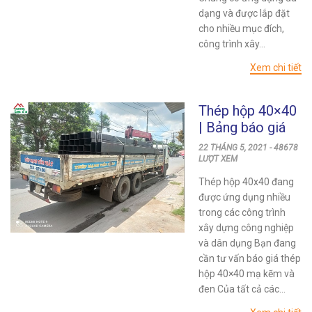
dạng và được lắp đặt
cho nhiều mục đích,
công trình xây...
Xem chi tiết
Thép hộp 40×40
| Bảng báo giá
sắt hộp 40×40 –
22 THÁNG 5, 2021 - 48678
thép hộp vuông
LƯỢT XEM
Thép hộp 40x40 đang
được ứng dụng nhiều
trong các công trình
xây dựng công nghiệp
và dân dụng Bạn đang
cần tư vấn báo giá thép
hộp 40×40 mạ kẽm và
đen Của tất cả các...