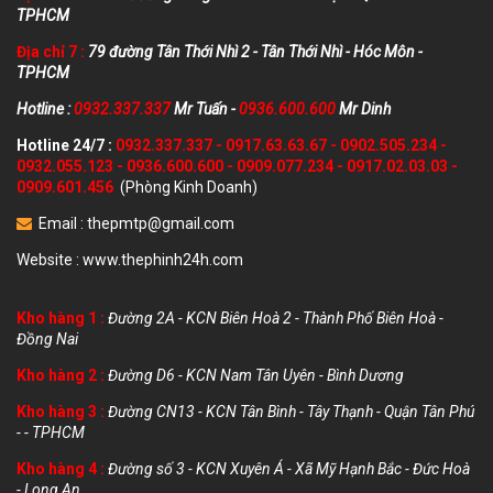
TPHCM
Địa chỉ 7 :
79 đường Tân Thới Nhì 2 - Tân Thới Nhì - Hóc Môn -
TPHCM
Hotline :
0932.337.337
Mr Tuấn -
0936.600.600
Mr Dinh
Hotline 24/7 :
0932.337.337
-
0917.63.63.67
-
0902.505.234
-
0932.055.123
-
0936.600.600
-
0909.077.234
-
0917.02.03.03
-
0909.601.456
(Phòng Kinh Doanh)
Email :
thepmtp@gmail.com
Website :
www.thephinh24h.com
Kho hàng 1 :
Đường 2A - KCN Biên Hoà 2 - Thành Phố Biên Hoà -
Đồng Nai
Kho hàng 2 :
Đường D6 - KCN Nam Tân Uyên - Bình Dương
Kho hàng 3 :
Đường CN13 - KCN Tân Bình - Tây Thạnh - Quận Tân Phú
- - TPHCM
Kho hàng 4 :
Đường số 3 - KCN Xuyên Á - Xã Mỹ Hạnh Bắc - Đức Hoà
- Long An