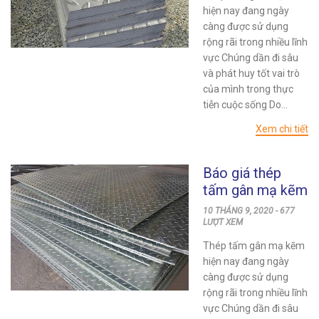
hiện nay đang ngày
càng được sử dụng
rộng rãi trong nhiều lĩnh
vực Chúng dần đi sâu
và phát huy tốt vai trò
của mình trong thực
tiễn cuộc sống Do...
Xem chi tiết
Báo giá thép
tấm gân mạ kẽm
tại quận Bình
10 THÁNG 9, 2020 - 677
Tân mới nhất
LƯỢT XEM
24h
Thép tấm gân mạ kẽm
hiện nay đang ngày
càng được sử dụng
rộng rãi trong nhiều lĩnh
vực Chúng dần đi sâu