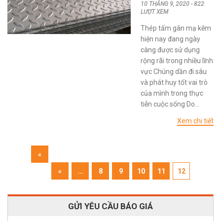
tấm gân mạ kẽm
10 THÁNG 9, 2020 - 822
tại quận 10
LƯỢT XEM
Thép tấm gân mạ kẽm
hiện nay đang ngày
càng được sử dụng
rộng rãi trong nhiều lĩnh
vực Chúng dần đi sâu
và phát huy tốt vai trò
của mình trong thực
tiễn cuộc sống Do...
Xem chi tiết
«
First
«
...
8
9
10
11
12
GỬI YÊU CẦU BÁO GIÁ