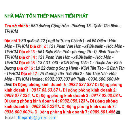
NHÀ MÁY TÔN THÉP MẠNH TIẾN PHÁT
Trụ sở chính :
550 đường Cộng Hòa - Phường 13 - Quận Tân Bình -
TPHCM
Địa chỉ 1:
30 quốc lộ 22 ( ngã tư Trung Chánh ) - xã Bà Điểm - Hóc
Môn - TPHCM
Địa chỉ 2 :
121 Phan Văn Hớn - xã Bà Điểm - Hóc Môn -
TPHCM
Địa chỉ 3 :
561 Điện Biên Phủ - phường 25 - Q. Bình Thạnh -
TPHCM
Địa chỉ 4 :
121 Phan Văn Hớn - xã Bà Điểm - Hóc Môn -
TPHCM
Địa chỉ 5 :
137 DT 743 - KCN Sóng Thần 1 - Thuận An - Bình
Dương
Địa chỉ 6 :
Lô 22 đường Song Hành - KCN Tân Tạo - Q Bình Tân
- TPHCM
Địa chỉ 7 :
79 đường Tân Thới Nhì 2 - Tân Thới Nhì - Hóc
Môn - TPHCM
Hotline : 0932.337.337 Mr Tuấn - 0936.600.600 Mr
Dinh
Di Động phòng kinh doanh 6 :
0932.337.337
Di Động phòng
kinh doanh 1 :
0917.63.63.67
Di Động phòng kinh doanh 2 :
0909.077.234.
Di Động phòng kinh doanh 3 :
0917.02.03.03
Di Động phòng kinh doanh 4 :
0932.055.123
Di Động phòng
kinh doanh 5 :
0902.505.234
Di Động phòng kinh doanh 7 :
0936.600.600
Di Động phòng kinh doanh 7 :
0909.601.456
Email :
thepmtp@gmail.com