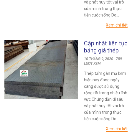
và phát huy tốt vai trò
của mình trong thực
tiễn cuộc sống Do...
Xem chi tiết
Cập nhật liên tục
bảng giá thép
tấm gân mạ kẽm
10 THÁNG 9, 2020 - 759
tại quận 12
LƯỢT XEM
Thép tấm gân mạ kẽm
hiện nay đang ngày
càng được sử dụng
rộng rãi trong nhiều lĩnh
vực Chúng dần đi sâu
và phát huy tốt vai trò
của mình trong thực
tiễn cuộc sống Do...
Xem chi tiết