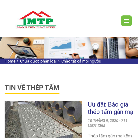
Home
Chưa được phân loại
Chào tất cả mọi người!
TIN VỀ THÉP TẤM
Ưu đãi: Báo giá
thép tấm gân mạ
kẽm tại quận
10 THÁNG 9, 2020 - 711
Bình Thạnh
LƯỢT XEM
Thép tấm gân mạ kẽm