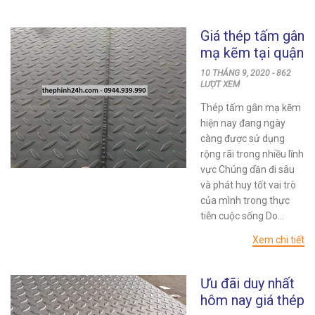
Giá thép tấm gân
mạ kẽm tại quận
11 mới nhất
10 THÁNG 9, 2020 - 862
24/24h
LƯỢT XEM
Thép tấm gân mạ kẽm
hiện nay đang ngày
càng được sử dụng
rộng rãi trong nhiều lĩnh
vực Chúng dần đi sâu
và phát huy tốt vai trò
của mình trong thực
tiễn cuộc sống Do...
Xem chi tiết
Ưu đãi duy nhất
hôm nay giá thép