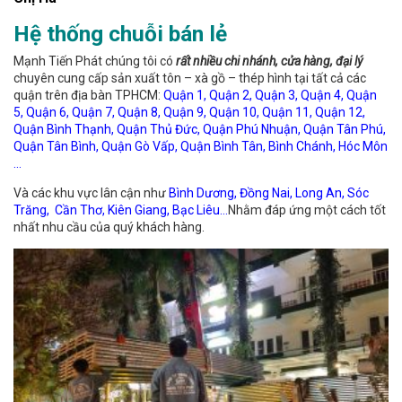
Hệ thống chuỗi bán lẻ
Mạnh Tiến Phát chúng tôi có
rất nhiều chi nhánh, cửa hàng, đại lý
chuyên cung cấp sản xuất tôn – xà gồ – thép hình tại tất cả các
quận trên địa bàn TPHCM:
Quận 1, Quận 2, Quận 3, Quận 4, Quận
5, Quận 6, Quận 7, Quận 8, Quận 9, Quận 10, Quận 11, Quận 12,
Quận Bình Thạnh, Quận Thủ Đức, Quận Phú Nhuận, Quận Tân Phú,
Quận Tân Bình, Quận Gò Vấp, Quận Bình Tân, Bình Chánh, Hóc Môn
…
Và các khu vực lân cận như
Bình Dương, Đồng Nai, Long An, Sóc
Trăng, Cần Thơ, Kiên Giang, Bạc Liêu…
Nhằm đáp ứng một cách tốt
nhất nhu cầu của quý khách hàng.