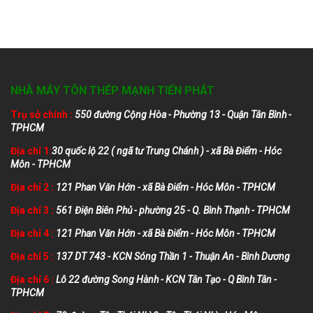
NHÀ MÁY TÔN THÉP MẠNH TIẾN PHÁT
Trụ sở chính :
550 đường Cộng Hòa - Phường 13 - Quận Tân Bình -
TPHCM
Địa chỉ 1:
30 quốc lộ 22 ( ngã tư Trung Chánh ) - xã Bà Điểm - Hóc
Môn - TPHCM
Địa chỉ 2 :
121 Phan Văn Hớn - xã Bà Điểm - Hóc Môn - TPHCM
Địa chỉ 3 :
561 Điện Biên Phủ - phường 25 - Q. Bình Thạnh - TPHCM
Địa chỉ 4 :
121 Phan Văn Hớn - xã Bà Điểm - Hóc Môn - TPHCM
Địa chỉ 5 :
137 DT 743 - KCN Sóng Thần 1 - Thuận An - Bình Dương
Địa chỉ 6 :
Lô 22 đường Song Hành - KCN Tân Tạo - Q Bình Tân -
TPHCM