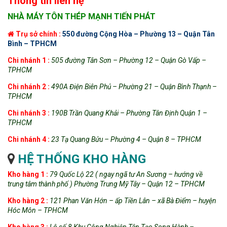
Thông tin liên hệ
NHÀ MÁY TÔN THÉP MẠNH TIẾN PHÁT
Trụ sở chính :
550 đường Cộng Hòa – Phường 13 – Quận Tân
Bình – TPHCM
Chi
nhánh 1 :
505 đường Tân Sơn – Phường 12 – Quận Gò Vấp –
TPHCM
Chi nhánh 2 :
490A Điện Biên Phủ – Phường 21 – Quận Bình Thạnh –
TPHCM
Chi nhánh 3 :
190B Trần Quang Khải – Phường Tân Định Quận 1 –
TPHCM
Chi nhánh 4 :
23 Tạ Quang Bửu – Phường 4 – Quận 8 – TPHCM
HỆ THỐNG KHO HÀNG
Kho hàng 1 :
79 Quốc Lộ 22 ( ngay ngã tư An Sương – hướng về
trung tâm thành phố ) Phường Trung Mỹ Tây – Quận 12 – TPHCM
Kho hàng 2 :
121 Phan Văn Hớn – ấp Tiền Lân – xã Bà Điểm – huyện
Hóc Môn – TPHCM
Kho hàng 3 :
Lô số 8 Khu Công Nghiệp Tân Tạo Song Hành –