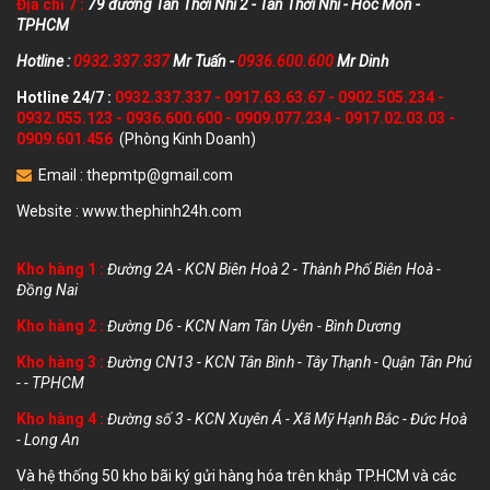
Địa chỉ 7 :
79 đường Tân Thới Nhì 2 - Tân Thới Nhì - Hóc Môn -
TPHCM
Hotline :
0932.337.337
Mr Tuấn -
0936.600.600
Mr Dinh
Hotline 24/7 :
0932.337.337
-
0917.63.63.67
-
0902.505.234
-
0932.055.123
-
0936.600.600
-
0909.077.234
-
0917.02.03.03
-
0909.601.456
(Phòng Kinh Doanh)
Email :
thepmtp@gmail.com
Website :
www.thephinh24h.com
Kho hàng 1 :
Đường 2A - KCN Biên Hoà 2 - Thành Phố Biên Hoà -
Đồng Nai
Kho hàng 2 :
Đường D6 - KCN Nam Tân Uyên - Bình Dương
Kho hàng 3 :
Đường CN13 - KCN Tân Bình - Tây Thạnh - Quận Tân Phú
- - TPHCM
Kho hàng 4 :
Đường số 3 - KCN Xuyên Á - Xã Mỹ Hạnh Bắc - Đức Hoà
- Long An
Và hệ thống 50 kho bãi ký gửi hàng hóa trên khắp TP.HCM và các