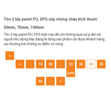
Tôn 2 lớp panel PU, EPS xốp chống cháy kích thước
50mm, 75mm, 100mm
Tôn 2 lớp panel PU, EPS hiện nay đã còn không quá xa lạ đối với
người tiêu dùng Đây đang là dòng sản phẩm rất được khách hàng
ưa chuộng bởi những ưu điểm vô cùng...
«
First
«
...
10
20
...
32
33
34
35
Last
36
...
»
»