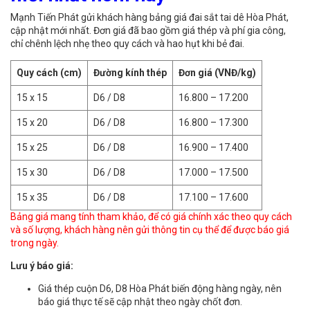
Mạnh Tiến Phát gửi khách hàng bảng giá đai sắt tai dê Hòa Phát,
cập nhật mới nhất. Đơn giá đã bao gồm giá thép và phí gia công,
chỉ chênh lệch nhẹ theo quy cách và hao hụt khi bẻ đai.
Quy cách (cm)
Đường kính thép
Đơn giá (VNĐ/kg)
15 x 15
D6 / D8
16.800 – 17.200
15 x 20
D6 / D8
16.800 – 17.300
15 x 25
D6 / D8
16.900 – 17.400
15 x 30
D6 / D8
17.000 – 17.500
15 x 35
D6 / D8
17.100 – 17.600
Bảng giá mang tính tham khảo, để có giá chính xác theo quy cách
và số lượng, khách hàng nên gửi thông tin cụ thể để được báo giá
trong ngày.
Lưu ý báo giá:
Giá thép cuộn D6, D8 Hòa Phát biến động hàng ngày, nên
báo giá thực tế sẽ cập nhật theo ngày chốt đơn.