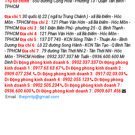
Trụ sở chính :
550 đường Cộng Hòa - Phường 13 - Quận Tân Bình -
TPHCM
Địa chỉ 1:
30 quốc lộ 22 ( ngã tư Trung Chánh ) - xã Bà Điểm - Hóc
Môn - TPHCM
Địa chỉ 2 :
121 Phan Văn Hớn - xã Bà Điểm - Hóc Môn -
TPHCM
Địa chỉ 3 :
561 Điện Biên Phủ - phường 25 - Q. Bình Thạnh -
TPHCM
Địa chỉ 4 :
121 Phan Văn Hớn - xã Bà Điểm - Hóc Môn -
TPHCM
Địa chỉ 5 :
137 DT 743 - KCN Sóng Thần 1 - Thuận An - Bình
Dương
Địa chỉ 6 :
Lô 22 đường Song Hành - KCN Tân Tạo - Q Bình Tân
- TPHCM
Địa chỉ 7 :
79 đường Tân Thới Nhì 2 - Tân Thới Nhì - Hóc
Môn - TPHCM
Hotline : 0932.337.337 Mr Tuấn - 0936.600.600 Mr
Dinh
Di Động phòng kinh doanh 6 :
0932.337.337
Di Động phòng
kinh doanh 1 :
0917.63.63.67
Di Động phòng kinh doanh 2 :
0909.077.234.
Di Động phòng kinh doanh 3 :
0917.02.03.03
Di Động phòng kinh doanh 4 :
0932.055.123
Di Động phòng
kinh doanh 5 :
0902.505.234
Di Động phòng kinh doanh 7 :
0936.600.600
Di Động phòng kinh doanh 7 :
0909.601.456
Email :
thepmtp@gmail.com