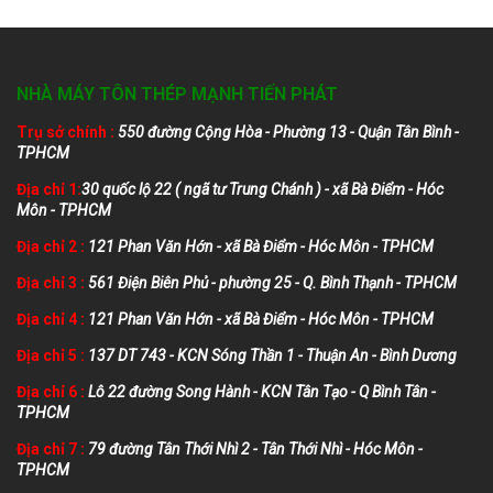
NHÀ MÁY TÔN THÉP MẠNH TIẾN PHÁT
Trụ sở chính :
550 đường Cộng Hòa - Phường 13 - Quận Tân Bình -
TPHCM
Địa chỉ 1:
30 quốc lộ 22 ( ngã tư Trung Chánh ) - xã Bà Điểm - Hóc
Môn - TPHCM
Địa chỉ 2 :
121 Phan Văn Hớn - xã Bà Điểm - Hóc Môn - TPHCM
Địa chỉ 3 :
561 Điện Biên Phủ - phường 25 - Q. Bình Thạnh - TPHCM
Địa chỉ 4 :
121 Phan Văn Hớn - xã Bà Điểm - Hóc Môn - TPHCM
Địa chỉ 5 :
137 DT 743 - KCN Sóng Thần 1 - Thuận An - Bình Dương
Địa chỉ 6 :
Lô 22 đường Song Hành - KCN Tân Tạo - Q Bình Tân -
TPHCM
Địa chỉ 7 :
79 đường Tân Thới Nhì 2 - Tân Thới Nhì - Hóc Môn -
TPHCM