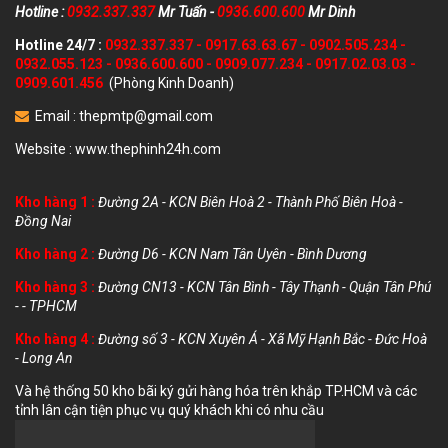
Hotline :
0932.337.337
Mr Tuấn -
0936.600.600
Mr Dinh
Hotline 24/7 :
0932.337.337
-
0917.63.63.67
-
0902.505.234
-
0932.055.123
-
0936.600.600
-
0909.077.234
-
0917.02.03.03
-
0909.601.456
(Phòng Kinh Doanh)
Email :
thepmtp@gmail.com
Website :
www.thephinh24h.com
Kho hàng 1 :
Đường 2A - KCN Biên Hoà 2 - Thành Phố Biên Hoà -
Đồng Nai
Kho hàng 2 :
Đường D6 - KCN Nam Tân Uyên - Bình Dương
Kho hàng 3 :
Đường CN13 - KCN Tân Bình - Tây Thạnh - Quận Tân Phú
- - TPHCM
Kho hàng 4 :
Đường số 3 - KCN Xuyên Á - Xã Mỹ Hạnh Bắc - Đức Hoà
- Long An
Và hệ thống 50 kho bãi ký gửi hàng hóa trên khắp TP.HCM và các
tỉnh lân cận tiện phục vụ quý khách khi có nhu cầu