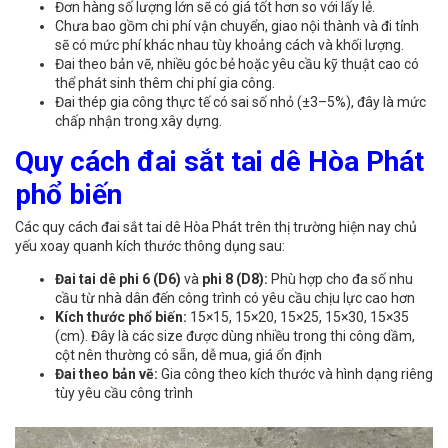
Đơn hàng số lượng lớn sẽ có giá tốt hơn so với lấy lẻ.
Chưa bao gồm chi phí vận chuyển, giao nội thành và đi tỉnh
sẽ có mức phí khác nhau tùy khoảng cách và khối lượng.
Đai theo bản vẽ, nhiều góc bẻ hoặc yêu cầu kỹ thuật cao có
thể phát sinh thêm chi phí gia công.
Đai thép gia công thực tế có sai số nhỏ (±3–5%), đây là mức
chấp nhận trong xây dựng.
Quy cách đai sắt tai dê Hòa Phát
phổ biến
Các quy cách đai sắt tai dê Hòa Phát trên thị trường hiện nay chủ
yếu xoay quanh kích thước thông dụng sau:
Đai tai dê phi 6 (D6)
và
phi 8 (D8):
Phù hợp cho đa số nhu
cầu từ nhà dân đến công trình có yêu cầu chịu lực cao hơn
Kích thước phổ biến:
15×15, 15×20, 15×25, 15×30, 15×35
(cm). Đây là các size được dùng nhiều trong thi công dầm,
cột nên thường có sẵn, dễ mua, giá ổn định
Đai theo bản vẽ:
Gia công theo kích thước và hình dạng riêng
tùy yêu cầu công trình