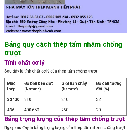
Bảng quy cách thép tấm nhám chống
trượt
Tính chất cơ lý
Sau đây là tính chất cơ lý của thép tấm chống trượt
Mác
Độ bền kéo đứt
Giới hạn chảy
Độ dãn tương
2
2
thép
(N/mm
)
(N/mm
)
đối (%)
SS400
310
210
32
A36
400 650
250
20
Bảng trọng lượng của thép tấm chống trượt
Ngay sau đây là bảng trọng lượng của thép tấm nhám chống trượt