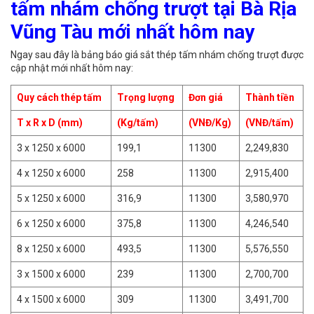
tấm nhám chống trượt tại Bà Rịa
Vũng Tàu mới nhất hôm nay
Ngay sau đây là bảng báo giá sắt thép tấm nhám chống trượt được
cập nhật mới nhất hôm nay:
Quy cách thép tấm
Trọng lượng
Đơn giá
Thành tiền
T x R x D (mm)
(Kg/tấm)
(VNĐ/Kg)
(VNĐ/tấm)
3 x 1250 x 6000
199,1
11300
2,249,830
4 x 1250 x 6000
258
11300
2,915,400
5 x 1250 x 6000
316,9
11300
3,580,970
6 x 1250 x 6000
375,8
11300
4,246,540
8 x 1250 x 6000
493,5
11300
5,576,550
3 x 1500 x 6000
239
11300
2,700,700
4 x 1500 x 6000
309
11300
3,491,700