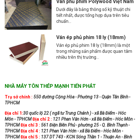
Ván phủ phim Polywood Việt Nam
Dưới đây là bảng thông số kỹ thuật chi
tiết nhất, được tổng hợp dựa trên tiêu
chuẩn...
Ván ép phủ phim 18 ly (18mm)
Ván ép phủ phim 18 ly (18mm) là một
trong những sản phẩm được quan tâm
nhiều trên thị trường...
NHÀ MÁY TÔN THÉP MẠNH TIẾN PHÁT
Trụ sở chính :
550 đường Cộng Hòa - Phường 13 - Quận Tân Bình -
TPHCM
Địa chỉ 1:
30 quốc lộ 22 ( ngã tư Trung Chánh ) - xã Bà Điểm - Hóc
Môn - TPHCM
Địa chỉ 2 :
121 Phan Văn Hớn - xã Bà Điểm - Hóc Môn -
TPHCM
Địa chỉ 3 :
561 Điện Biên Phủ - phường 25 - Q. Bình Thạnh -
TPHCM
Địa chỉ 4 :
121 Phan Văn Hớn - xã Bà Điểm - Hóc Môn -
TPHCM
Địa chỉ 5 :
137 DT 743 - KCN Sóng Thần 1 - Thuận An - Bình