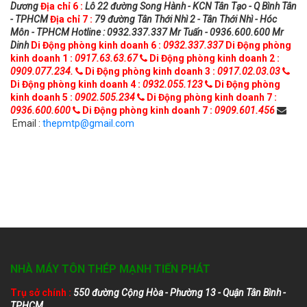
Dương
Địa chỉ 6 :
Lô 22 đường Song Hành - KCN Tân Tạo - Q Bình Tân
- TPHCM
Địa chỉ 7 :
79 đường Tân Thới Nhì 2 - Tân Thới Nhì - Hóc
Môn - TPHCM
Hotline : 0932.337.337 Mr Tuấn - 0936.600.600 Mr
Dinh
Di Động phòng kinh doanh 6 :
0932.337.337
Di Động phòng
kinh doanh 1 :
0917.63.63.67
Di Động phòng kinh doanh 2 :
0909.077.234.
Di Động phòng kinh doanh 3 :
0917.02.03.03
Di Động phòng kinh doanh 4 :
0932.055.123
Di Động phòng
kinh doanh 5 :
0902.505.234
Di Động phòng kinh doanh 7 :
0936.600.600
Di Động phòng kinh doanh 7 :
0909.601.456
Email :
thepmtp@gmail.com
NHÀ MÁY TÔN THÉP MẠNH TIẾN PHÁT
Trụ sở chính :
550 đường Cộng Hòa - Phường 13 - Quận Tân Bình -
TPHCM