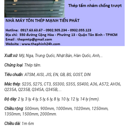
Xuất xứ
: Mỹ, Nga, Trung Quốc, Nhật Bản, Hàn Quốc, Anh,…
Chủng loại
: Thép tấm.
Tiêu chuẩn
: ATSM, AISI, JIS, EN, GB, BS, GOST, DIN
Mác thép
: S235, S275, CT3, SS300, S355, SS400, A36, A572, AH36,
Q235A, Q235B, Q345A, Q345B,….
Độ dày
: 2 ly, 3 ly, 4 ly, 5 ly, 6 ly, 8 ly, 10 ly, 12 ly, 14 ly (mm).
Chiều rộng
: 500mm, 900mm, 1000mm, 1020mm, 1250mm,
1350mm, 1500mm, 2000mm.
Chiều dài
: 1m 6m