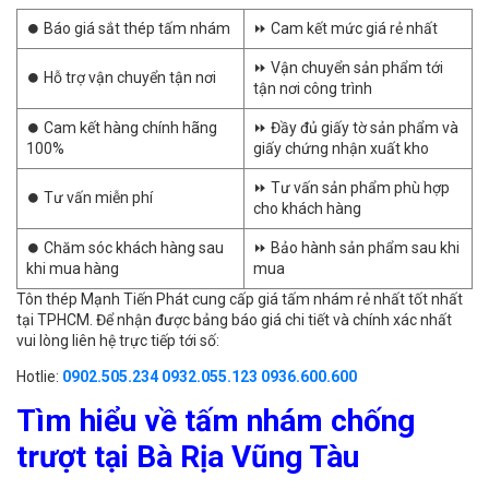
⏺️ Báo giá sắt thép tấm nhám
⏩ Cam kết mức giá rẻ nhất
⏩ Vận chuyển sản phẩm tới
⏺️ Hỗ trợ vận chuyển tận nơi
tận nơi công trình
⏺️ Cam kết hàng chính hãng
⏩ Đầy đủ giấy tờ sản phẩm và
100%
giấy chứng nhận xuất kho
⏩ Tư vấn sản phẩm phù hợp
⏺️ Tư vấn miễn phí
cho khách hàng
⏺️ Chăm sóc khách hàng sau
⏩ Bảo hành sản phẩm sau khi
khi mua hàng
mua
Tôn thép Mạnh Tiến Phát cung cấp giá tấm nhám rẻ nhất tốt nhất
tại TPHCM. Để nhận được bảng báo giá chi tiết và chính xác nhất
vui lòng liên hệ trực tiếp tới số:
Hotlie:
0902.505.234
0932.055.123
0936.600.600
Tìm hiểu về tấm nhám chống
trượt tại Bà Rịa Vũng Tàu