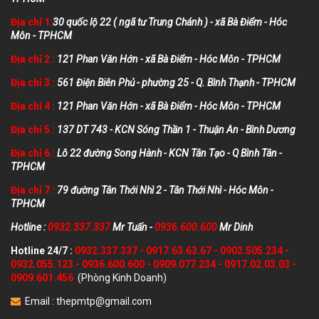
Địa chỉ 1:
30 quốc lộ 22 ( ngã tư Trung Chánh ) - xã Bà Điểm - Hóc
Môn - TPHCM
Địa chỉ 2 :
121 Phan Văn Hớn - xã Bà Điểm - Hóc Môn - TPHCM
Địa chỉ 3 :
561 Điện Biên Phủ - phường 25 - Q. Bình Thạnh - TPHCM
Địa chỉ 4 :
121 Phan Văn Hớn - xã Bà Điểm - Hóc Môn - TPHCM
Địa chỉ 5 :
137 DT 743 - KCN Sóng Thần 1 - Thuận An - Bình Dương
Địa chỉ 6 :
Lô 22 đường Song Hành - KCN Tân Tạo - Q Bình Tân -
TPHCM
Địa chỉ 7 :
79 đường Tân Thới Nhì 2 - Tân Thới Nhì - Hóc Môn -
TPHCM
Hotline :
0932.337.337
Mr Tuấn -
0936.600.600
Mr Dinh
Hotline 24/7 :
0932.337.337
-
0917.63.63.67
-
0902.505.234
-
0932.055.123
-
0936.600.600
-
0909.077.234
-
0917.02.03.03
-
0909.601.456
(Phòng Kinh Doanh)
Email :
thepmtp@gmail.com