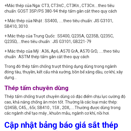
+Mác thép của Nga: CT3, CT3πC , CT3Kπ , CT3Cπ….theo tiêu
chuẩn: GOST 3SP/PS 380-94 thép tấm gân cắt theo quy cách
+ Mác thép của Nhật : SS400, …..theo tiêu chuẩn: JIS G3101,
SB410, 3010.
+ Mác thép của Trung Quốc : SS400, Q235A, Q235B, Q235C,
Q235D,….theo tiêu chuẩn : JIS G3101, GB221-79
+ Mác thép của Mỹ : A36, Ap6, A570 GrA, A570 GrD, …..theo tiêu
chuẩn : ASTM thép tấm gân cắt theo quy cách
Trong đó thép tấm chống trượt thông dụng dùng trong ngành
đóng tàu, thuyền, kết cấu nhà xưởng, bồn bể xăng dầu, cơ khí, xây
dựng…
Thép tấm chuyên dùng
Thép tấm chống trượt chuyên dùng có đặc điểm chịu lực cường độ
cao, khả năng chống ăn mòn tốt. Thường là các loại mác thép:
Q345B, C45, , 65r, SB410 , 15X , 20X,…..Thường được dùng trong
các ngành chế tạo máy , khuôn mẫu, ngành cơ khí, nồi hơi.
Cập nhật bảng báo giá sắt thép