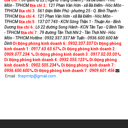
Môn - TPHCM
Địa chỉ 2 :
121 Phan Văn Hớn - xã Bà Điểm - Hóc Môn -
TPHCM
Địa chỉ 3 :
561 Điện Biên Phủ - phường 25 - Q. Bình Thạnh -
TPHCM
Địa chỉ 4 :
121 Phan Văn Hớn - xã Bà Điểm - Hóc Môn -
TPHCM
Địa chỉ 5 :
137 DT 743 - KCN Sóng Thần 1 - Thuận An - Bình
Dương
Địa chỉ 6 :
Lô 22 đường Song Hành - KCN Tân Tạo - Q Bình Tân
- TPHCM
Địa chỉ 7 :
79 đường Tân Thới Nhì 2 - Tân Thới Nhì - Hóc
Môn - TPHCM
Hotline : 0932.337.337 Mr Tuấn - 0936.600.600 Mr
Dinh
Di Động phòng kinh doanh 6 :
0932.337.337
Di Động phòng
kinh doanh 1 :
0917.63.63.67
Di Động phòng kinh doanh 2 :
0909.077.234.
Di Động phòng kinh doanh 3 :
0917.02.03.03
Di Động phòng kinh doanh 4 :
0932.055.123
Di Động phòng
kinh doanh 5 :
0902.505.234
Di Động phòng kinh doanh 7 :
0936.600.600
Di Động phòng kinh doanh 7 :
0909.601.456
Email :
thepmtp@gmail.com