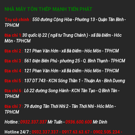
NHÀ MÁY TÔN THÉP MẠNH TIẾN PHÁT
Trụ sở chính :
550 đường Cộng Hòa - Phường 13 - Quận Tân Bình -
TPHCM
Địa chỉ 1:
30 quốc lộ 22 ( ngã tư Trung Chánh ) - xã Bà Điểm - Hóc
Môn - TPHCM
Địa chỉ 2 :
121 Phan Văn Hớn - xã Bà Điểm - Hóc Môn - TPHCM
Địa chỉ 3 :
561 Điện Biên Phủ - phường 25 - Q. Bình Thạnh - TPHCM
Địa chỉ 4 :
121 Phan Văn Hớn - xã Bà Điểm - Hóc Môn - TPHCM
Địa chỉ 5 :
137 DT 743 - KCN Sóng Thần 1 - Thuận An - Bình Dương
Địa chỉ 6 :
Lô 22 đường Song Hành - KCN Tân Tạo - Q Bình Tân -
TPHCM
Địa chỉ 7 :
79 đường Tân Thới Nhì 2 - Tân Thới Nhì - Hóc Môn -
TPHCM
Hotline :
0932.337.337
Mr Tuấn -
0936.600.600
Mr Dinh
Hotline 24/7 :
0932.337.337
-
0917.63.63.67
-
0902.505.234
-