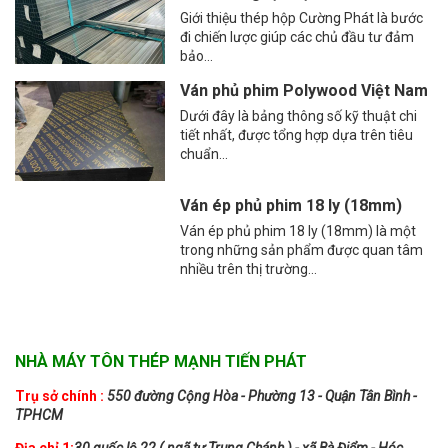
Giới thiệu thép hộp Cường Phát là bước
đi chiến lược giúp các chủ đầu tư đảm
bảo...
Ván phủ phim Polywood Việt Nam
Dưới đây là bảng thông số kỹ thuật chi
tiết nhất, được tổng hợp dựa trên tiêu
chuẩn...
Ván ép phủ phim 18 ly (18mm)
Ván ép phủ phim 18 ly (18mm) là một
trong những sản phẩm được quan tâm
nhiều trên thị trường...
NHÀ MÁY TÔN THÉP MẠNH TIẾN PHÁT
Trụ sở chính :
550 đường Cộng Hòa - Phường 13 - Quận Tân Bình -
TPHCM
Địa chỉ 1:
30 quốc lộ 22 ( ngã tư Trung Chánh ) - xã Bà Điểm - Hóc