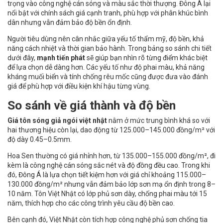
trọng vào công nghệ cán sóng và màu sắc thời thượng. Đông Á lại
nổi bật với chính sách giá cạnh tranh, phù hợp với phân khúc bình
dân nhưng vẫn đảm bảo độ bền ổn định.
Người tiêu dùng nên cân nhắc giữa yếu tố thẩm mỹ, độ bền, khả
năng cách nhiệt và thời gian bảo hành. Trong bảng so sánh chi tiết
dưới đây,
mạnh tiến phát
sẽ giúp bạn nhìn rõ từng điểm khác biệt
để lựa chọn dễ dàng hơn. Các yếu tố như độ phai màu, khả năng
kháng muối biển và tính chống rêu mốc cũng được đưa vào đánh
giá để phù hợp với điều kiện khí hậu từng vùng.
So sánh về giá thành và độ bền
Giá tôn sóng giả ngói việt nhật
nằm ở mức trung bình khá so với
hai thương hiệu còn lại, dao động từ 125.000–145.000 đồng/m² với
độ dày 0.45–0.5mm.
Hoa Sen thường có giá nhỉnh hơn, từ 135.000–155.000 đồng/m², đi
kèm là công nghệ cán sóng sắc nét và độ đồng đều cao. Trong khi
đó, Đông Á là lựa chọn tiết kiệm hơn với giá chỉ khoảng 115.000–
130.000 đồng/m² nhưng vẫn đảm bảo lớp sơn mạ ổn định trong 8–
10 năm. Tôn Việt Nhật có lớp phủ sơn dày, chống phai màu tới 15
năm, thích hợp cho các công trình yêu cầu độ bền cao.
Bên cạnh đó, Việt Nhật còn tích hợp công nghệ phủ sơn chống tia