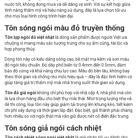
nước tốt, không đọng mưa và dễ dàng vệ sinh. Với sự kết hợp giữa
tính năng thẩm mỹ và hiệu năng sử dụng, đây là lựa chọn tối ưu
cho mọi loại hình công trình hiện đại.
Tôn sóng ngói màu đỏ truyền thống
Tôn lợp ngói đỏ việt nhật
là dòng sản phẩm được người Việt ưa
chuộng vì mang màu sắc tượng trưng cho sự ấm cúng, tài lộc và
hợp phong thủy.
Dòng tôn này có kiểu dáng sóng cao, bề mặt mạ kẽm và sơn màu
đỏ ngói tiêu chuẩn. Độ dày phổ biến từ 0.4mm đến 0.5mm, đảm
bảo độ cứng và khả năng chịu lực cao. Màu đỏ bền lâu, không bay
theo thời gian và chống rêu mốc hiệu quả – đây là đặc tính hiếm có
giúp tăng giá trị thẩm mỹ mái nhà trong suốt thời gian sử dụng.
Tôn đỏ giả ngói
không chỉ phù hợp với nhà cấp 4, nhà phố mà còn
là lựa chọn hàng đầu cho biệt thự mái thái. Nhờ trọng lượng nhẹ và
dễ thi công, loại tôn này giúp giảm tải trọng lên khung kèo, tiết kiệm
chi phí xây dựng và thời gian lắp đặt. Đặc biệt, giá thành phải chăng
hơn nhiều so với ngói thật mà vẫn giữ được nét cổ điển đặc trưng.
Tôn sóng giả ngói cách nhiệt
Tôn cách nhiệt sóng ngói việt nhật
là giải pháp tối ưu dành cho