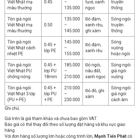
Việt Nhật mạ
0.45
–
tươi, xanh
truyền
màu thường
135.000
ngọc
thống
Tôn giả ngói
135.000
Đỏ đậm,
Sóng ngói
Việt Nhật mạ
0.50
–
xanh rêu,
truyền
màu thường
145.000
ghi xám
thống
Tôn giả ngói
145.000
Sóng
0.45 +
Đỏ đậm,
Việt Nhật cách
–
vuông
lớp PE
xanh rêu
nhiệt PE
155.000
hoặc ngói
Tôn giả ngói
0.45 +
185.000
Đỏ ngói,
Sóng ngói
Việt Nhật PU
lớp PU
–
nâu đất,
giả ngói
chống nóng
18mm
210.000
xanh ngọc
vuông
Tôn giả ngói
0.45 +
210.000
Sóng ngói
Đỏ đô, ghi
Việt Nhật 3 lớp
lớp PU
–
giả ngói
xám
(PU + PE)
+ PE
230.000
cách âm
Ghi chú:
Giá trên là giá tham khảo và chưa bao gồm VAT.
Báo giá có thể thay đổi theo số lượng đặt hàng và khu vực giao
hàng.
Với đơn hàng số lượng lớn hoặc công trình lớn,
Mạnh Tiến Phát
có