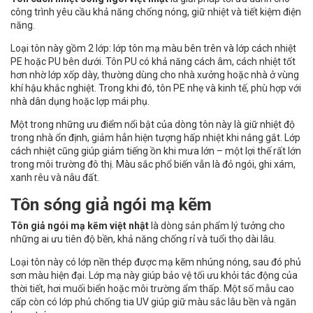
công trình yêu cầu khả năng chống nóng, giữ nhiệt và tiết kiệm điện
năng.
Loại tôn này gồm 2 lớp: lớp tôn mạ màu bên trên và lớp cách nhiệt
PE hoặc PU bên dưới. Tôn PU có khả năng cách âm, cách nhiệt tốt
hơn nhờ lớp xốp dày, thường dùng cho nhà xưởng hoặc nhà ở vùng
khí hậu khắc nghiệt. Trong khi đó, tôn PE nhẹ và kinh tế, phù hợp với
nhà dân dụng hoặc lợp mái phụ.
Một trong những ưu điểm nổi bật của dòng tôn này là giữ nhiệt độ
trong nhà ổn định, giảm hẳn hiện tượng hấp nhiệt khi nắng gắt. Lớp
cách nhiệt cũng giúp giảm tiếng ồn khi mưa lớn – một lợi thế rất lớn
trong môi trường đô thị. Màu sắc phổ biến vẫn là đỏ ngói, ghi xám,
xanh rêu và nâu đất.
Tôn sóng giả ngói mạ kẽm
Tôn giả ngói mạ kẽm việt nhật
là dòng sản phẩm lý tưởng cho
những ai ưu tiên độ bền, khả năng chống rỉ và tuổi thọ dài lâu.
Loại tôn này có lớp nền thép được mạ kẽm nhúng nóng, sau đó phủ
sơn màu hiện đại. Lớp mạ này giúp bảo vệ tối ưu khỏi tác động của
thời tiết, hơi muối biển hoặc môi trường ẩm thấp. Một số mẫu cao
cấp còn có lớp phủ chống tia UV giúp giữ màu sắc lâu bền và ngăn