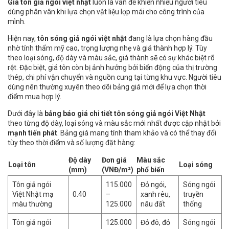
Giá tôn giả ngói việt nhật
luôn là vấn đề khiến nhiều người tiêu
dùng phân vân khi lựa chọn vật liệu lợp mái cho công trình của
mình.
Hiện nay,
tôn sóng giả ngói việt nhật
đang là lựa chọn hàng đầu
nhờ tính thẩm mỹ cao, trọng lượng nhẹ và giá thành hợp lý. Tùy
theo loại sóng, độ dày và màu sắc, giá thành sẽ có sự khác biệt rõ
rệt. Đặc biệt, giá tôn còn bị ảnh hưởng bởi biến động của thị trường
thép, chi phí vận chuyển và nguồn cung tại từng khu vực. Người tiêu
dùng nên thường xuyên theo dõi bảng giá mới để lựa chọn thời
điểm mua hợp lý.
Dưới đây là
bảng báo giá chi tiết tôn sóng giả ngói Việt Nhật
theo từng độ dày, loại sóng và màu sắc mới nhất được cập nhật bởi
mạnh tiến phát
. Bảng giá mang tính tham khảo và có thể thay đổi
tùy theo thời điểm và số lượng đặt hàng:
Độ dày
Đơn giá
Màu sắc
Loại tôn
Loại sóng
(mm)
(VNĐ/m²)
phổ biến
Tôn giả ngói
115.000
Đỏ ngói,
Sóng ngói
Việt Nhật mạ
0.40
–
xanh rêu,
truyền
màu thường
125.000
nâu đất
thống
Tôn giả ngói
125.000
Đỏ đô, đỏ
Sóng ngói