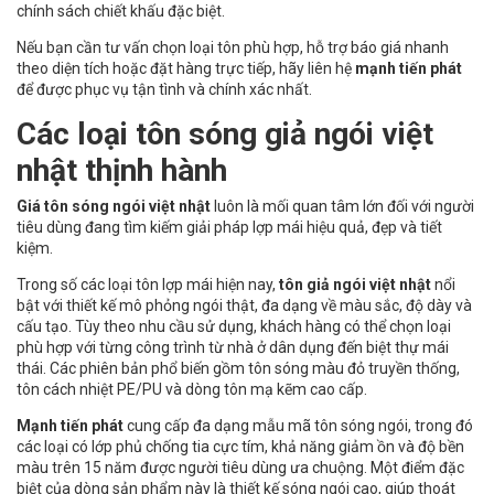
chính sách chiết khấu đặc biệt.
Nếu bạn cần tư vấn chọn loại tôn phù hợp, hỗ trợ báo giá nhanh
theo diện tích hoặc đặt hàng trực tiếp, hãy liên hệ
mạnh tiến phát
để được phục vụ tận tình và chính xác nhất.
Các loại tôn sóng giả ngói việt
nhật thịnh hành
Giá tôn sóng ngói việt nhật
luôn là mối quan tâm lớn đối với người
tiêu dùng đang tìm kiếm giải pháp lợp mái hiệu quả, đẹp và tiết
kiệm.
Trong số các loại tôn lợp mái hiện nay,
tôn giả ngói việt nhật
nổi
bật với thiết kế mô phỏng ngói thật, đa dạng về màu sắc, độ dày và
cấu tạo. Tùy theo nhu cầu sử dụng, khách hàng có thể chọn loại
phù hợp với từng công trình từ nhà ở dân dụng đến biệt thự mái
thái. Các phiên bản phổ biến gồm tôn sóng màu đỏ truyền thống,
tôn cách nhiệt PE/PU và dòng tôn mạ kẽm cao cấp.
Mạnh tiến phát
cung cấp đa dạng mẫu mã tôn sóng ngói, trong đó
các loại có lớp phủ chống tia cực tím, khả năng giảm ồn và độ bền
màu trên 15 năm được người tiêu dùng ưa chuộng. Một điểm đặc
biệt của dòng sản phẩm này là thiết kế sóng ngói cao, giúp thoát