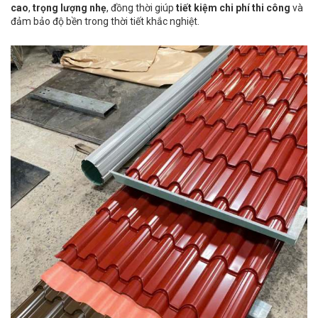
cao
,
trọng lượng nhẹ
, đồng thời giúp
tiết kiệm chi phí thi công
và
đảm bảo độ bền trong thời tiết khắc nghiệt.