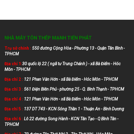
NHÀ MÁY TÔN THÉP MẠNH TIẾN PHÁT
Trụ sở chính :
550 đường Cộng Hòa - Phường 13 - Quận Tân Bình -
TPHCM
Địa chỉ 1:
30 quốc lộ 22 ( ngã tư Trung Chánh ) - xã Bà Điểm - Hóc
Môn - TPHCM
Địa chỉ 2 :
121 Phan Văn Hớn - xã Bà Điểm - Hóc Môn - TPHCM
Địa chỉ 3 :
561 Điện Biên Phủ - phường 25 - Q. Bình Thạnh - TPHCM
Địa chỉ 4 :
121 Phan Văn Hớn - xã Bà Điểm - Hóc Môn - TPHCM
Địa chỉ 5 :
137 DT 743 - KCN Sóng Thần 1 - Thuận An - Bình Dương
Địa chỉ 6 :
Lô 22 đường Song Hành - KCN Tân Tạo - Q Bình Tân -
TPHCM