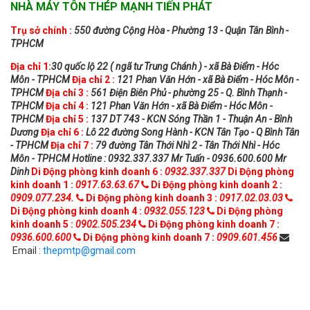
NHÀ MÁY TÔN THÉP MẠNH TIẾN PHÁT
Trụ sở chính :
550 đường Cộng Hòa - Phường 13 - Quận Tân Bình -
TPHCM
Địa chỉ 1:
30 quốc lộ 22 ( ngã tư Trung Chánh ) - xã Bà Điểm - Hóc
Môn - TPHCM
Địa chỉ 2 :
121 Phan Văn Hớn - xã Bà Điểm - Hóc Môn -
TPHCM
Địa chỉ 3 :
561 Điện Biên Phủ - phường 25 - Q. Bình Thạnh -
TPHCM
Địa chỉ 4 :
121 Phan Văn Hớn - xã Bà Điểm - Hóc Môn -
TPHCM
Địa chỉ 5 :
137 DT 743 - KCN Sóng Thần 1 - Thuận An - Bình
Dương
Địa chỉ 6 :
Lô 22 đường Song Hành - KCN Tân Tạo - Q Bình Tân
- TPHCM
Địa chỉ 7 :
79 đường Tân Thới Nhì 2 - Tân Thới Nhì - Hóc
Môn - TPHCM
Hotline : 0932.337.337 Mr Tuấn - 0936.600.600 Mr
Dinh
Di Động phòng kinh doanh 6 :
0932.337.337
Di Động phòng
kinh doanh 1 :
0917.63.63.67
Di Động phòng kinh doanh 2 :
0909.077.234.
Di Động phòng kinh doanh 3 :
0917.02.03.03
Di Động phòng kinh doanh 4 :
0932.055.123
Di Động phòng
kinh doanh 5 :
0902.505.234
Di Động phòng kinh doanh 7 :
0936.600.600
Di Động phòng kinh doanh 7 :
0909.601.456
Email :
thepmtp@gmail.com