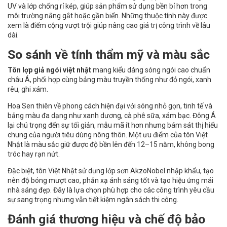
UV và lớp chống rỉ kép, giúp sản phẩm sử dụng bền bỉ hơn trong
môi trường nắng gắt hoặc gần biển. Những thuộc tính này được
xem là điểm cộng vượt trội giúp nâng cao giá trị công trình về lâu
dài.
So sánh về tính thẩm mỹ và màu sắc
Tôn lợp giả ngói việt nhật
mang kiểu dáng sóng ngói cao chuẩn
châu Á, phối hợp cùng bảng màu truyền thống như đỏ ngói, xanh
rêu, ghi xám.
Hoa Sen thiên về phong cách hiện đại với sóng nhỏ gọn, tinh tế và
bảng màu đa dạng như xanh dương, cà phê sữa, xám bạc. Đông Á
lại chú trọng đến sự tối giản, mẫu mã ít hơn nhưng bám sát thị hiếu
chung của người tiêu dùng nông thôn. Một ưu điểm của tôn Việt
Nhật là màu sắc giữ được độ bền lên đến 12–15 năm, không bong
tróc hay rạn nứt.
Đặc biệt, tôn Việt Nhật sử dụng lớp sơn AkzoNobel nhập khẩu, tạo
nên độ bóng mượt cao, phản xạ ánh sáng tốt và tạo hiệu ứng mái
nhà sáng đẹp. Đây là lựa chọn phù hợp cho các công trình yêu cầu
sự sang trọng nhưng vẫn tiết kiệm ngân sách thi công.
Đánh giá thương hiệu và chế độ bảo