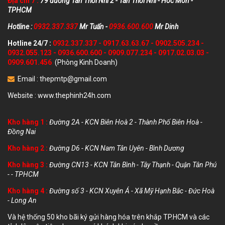
Địa chỉ 7 :
79 đường Tân Thới Nhì 2 - Tân Thới Nhì - Hóc Môn -
TPHCM
Hotline :
0932.337.337
Mr Tuấn -
0936.600.600
Mr Dinh
Hotline 24/7 :
0932.337.337
-
0917.63.63.67
-
0902.505.234
-
0932.055.123
-
0936.600.600
-
0909.077.234
-
0917.02.03.03
-
0909.601.456
(Phòng Kinh Doanh)
Email :
thepmtp@gmail.com
Website :
www.thephinh24h.com
Kho hàng 1 :
Đường 2A - KCN Biên Hoà 2 - Thành Phố Biên Hoà -
Đồng Nai
Kho hàng 2 :
Đường D6 - KCN Nam Tân Uyên - Bình Dương
Kho hàng 3 :
Đường CN13 - KCN Tân Bình - Tây Thạnh - Quận Tân Phú
- - TPHCM
Kho hàng 4 :
Đường số 3 - KCN Xuyên Á - Xã Mỹ Hạnh Bắc - Đức Hoà
- Long An
Và hệ thống 50 kho bãi ký gửi hàng hóa trên khắp TP.HCM và các