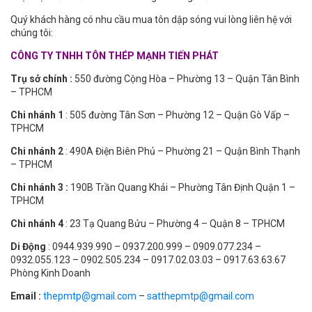
Quý khách hàng có nhu cầu mua tôn dập sóng vui lòng liên hệ với
chúng tôi:
CÔNG TY TNHH TÔN THÉP MẠNH TIẾN PHÁT
Trụ sở chính :
550 đường Cộng Hòa – Phường 13 – Quận Tân Bình
– TPHCM
Chi nhánh 1
: 505 đường Tân Sơn – Phường 12 – Quận Gò Vấp –
TPHCM
Chi nhánh 2
: 490A Điện Biên Phủ – Phường 21 – Quận Bình Thạnh
– TPHCM
Chi nhánh 3 :
190B Trần Quang Khải – Phường Tân Định Quận 1 –
TPHCM
Chi nhánh 4
: 23 Tạ Quang Bửu – Phường 4 – Quận 8 – TPHCM
Di Động
: 0944.939.990 – 0937.200.999 – 0909.077.234 –
0932.055.123 – 0902.505.234 – 0917.02.03.03 – 0917.63.63.67
Phòng Kinh Doanh
Email :
thepmtp@gmail.com
–
satthepmtp@gmail.com