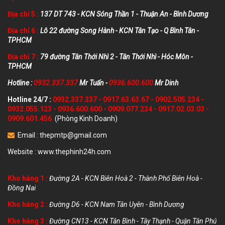
Địa chỉ 5 :
137 DT 743 - KCN Sóng Thần 1 - Thuận An - Bình Dương
Địa chỉ 6 :
Lô 22 đường Song Hành - KCN Tân Tạo - Q Bình Tân -
TPHCM
Địa chỉ 7 :
79 đường Tân Thới Nhì 2 - Tân Thới Nhì - Hóc Môn -
TPHCM
Hotline :
0932.337.337
Mr Tuấn -
0936.600.600
Mr Dinh
Hotline 24/7 :
0932.337.337
-
0917.63.63.67
-
0902.505.234
-
0932.055.123
-
0936.600.600
-
0909.077.234
-
0917.02.03.03
-
0909.601.456
(Phòng Kinh Doanh)
Email :
thepmtp@gmail.com
Website :
www.thephinh24h.com
Kho hàng 1 :
Đường 2A - KCN Biên Hoà 2 - Thành Phố Biên Hoà -
Đồng Nai
Kho hàng 2 :
Đường D6 - KCN Nam Tân Uyên - Bình Dương
Kho hàng 3 :
Đường CN13 - KCN Tân Bình - Tây Thạnh - Quận Tân Phú