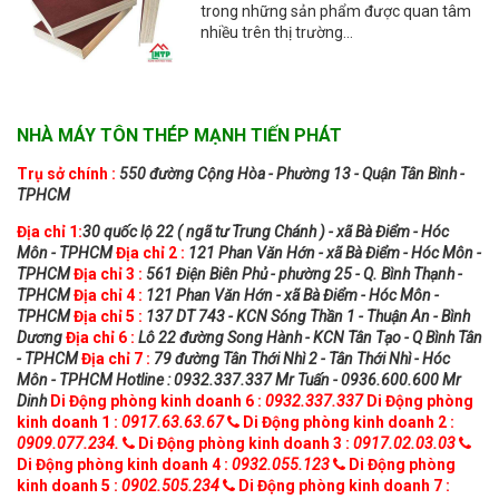
trong những sản phẩm được quan tâm
nhiều trên thị trường...
NHÀ MÁY TÔN THÉP MẠNH TIẾN PHÁT
Trụ sở chính :
550 đường Cộng Hòa - Phường 13 - Quận Tân Bình -
TPHCM
Địa chỉ 1:
30 quốc lộ 22 ( ngã tư Trung Chánh ) - xã Bà Điểm - Hóc
Môn - TPHCM
Địa chỉ 2 :
121 Phan Văn Hớn - xã Bà Điểm - Hóc Môn -
TPHCM
Địa chỉ 3 :
561 Điện Biên Phủ - phường 25 - Q. Bình Thạnh -
TPHCM
Địa chỉ 4 :
121 Phan Văn Hớn - xã Bà Điểm - Hóc Môn -
TPHCM
Địa chỉ 5 :
137 DT 743 - KCN Sóng Thần 1 - Thuận An - Bình
Dương
Địa chỉ 6 :
Lô 22 đường Song Hành - KCN Tân Tạo - Q Bình Tân
- TPHCM
Địa chỉ 7 :
79 đường Tân Thới Nhì 2 - Tân Thới Nhì - Hóc
Môn - TPHCM
Hotline : 0932.337.337 Mr Tuấn - 0936.600.600 Mr
Dinh
Di Động phòng kinh doanh 6 :
0932.337.337
Di Động phòng
kinh doanh 1 :
0917.63.63.67
Di Động phòng kinh doanh 2 :
0909.077.234.
Di Động phòng kinh doanh 3 :
0917.02.03.03
Di Động phòng kinh doanh 4 :
0932.055.123
Di Động phòng
kinh doanh 5 :
0902.505.234
Di Động phòng kinh doanh 7 :