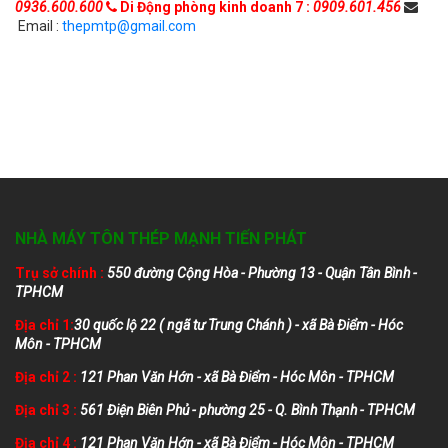
0936.600.600
Di Động phòng kinh doanh 7 :
0909.601.456
Email :
thepmtp@gmail.com
NHÀ MÁY TÔN THÉP MẠNH TIẾN PHÁT
Trụ sở chính :
550 đường Cộng Hòa - Phường 13 - Quận Tân Bình -
TPHCM
Địa chỉ 1:
30 quốc lộ 22 ( ngã tư Trung Chánh ) - xã Bà Điểm - Hóc
Môn - TPHCM
Địa chỉ 2 :
121 Phan Văn Hớn - xã Bà Điểm - Hóc Môn - TPHCM
Địa chỉ 3 :
561 Điện Biên Phủ - phường 25 - Q. Bình Thạnh - TPHCM
Địa chỉ 4 :
121 Phan Văn Hớn - xã Bà Điểm - Hóc Môn - TPHCM