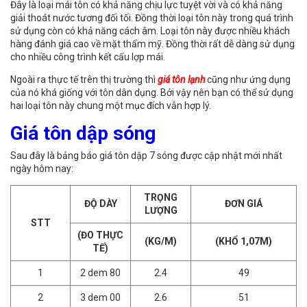
Đây là loại mái tôn có khả năng chịu lực tuyệt vời và có khả năng
giải thoát nước tương đối tối. Đồng thời loại tôn này trong quá trình
sử dụng còn có khả năng cách âm. Loại tôn này được nhiều khách
hàng đánh giá cao về mặt thẩm mỹ. Đồng thời rất dễ dàng sử dụng
cho nhiều công trình kết cấu lợp mái.
Ngoài ra thực tế trên thị trường thì
giá tôn lạnh
cũng như ứng dụng
của nó khá giống với tôn dân dụng. Bởi vậy nên bạn có thể sử dụng
hai loại tôn này chung một mục đích vẫn hợp lý.
Giá tôn dập sóng
Sau đây là bảng báo giá tôn dập 7 sóng được cập nhật mới nhất
ngày hôm nay:
TRỌNG
ĐỘ DÀY
ĐƠN GIÁ
LƯỢNG
STT
(ĐO THỰC
(KG/M)
(KHỔ 1,07M)
TẾ)
1
2 dem 80
2.4
49
2
3 dem 00
2.6
51