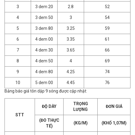
3
3 dem 20
2.8
52
4
3 dem 50
3
54
5
3 dem 80
3.25
59
6
4 dem 00
3.35
61
7
4 dem 30
3.65
66
8
4 dem 50
4
69
9
4 dem 80
4.25
74
10
5 dem 00
4.45
76
Bảng báo giá tôn dập 9 sóng được cập nhật:
TRỌNG
ĐỘ DÀY
ĐƠN GIÁ
LƯỢNG
STT
(ĐO THỰC
(KG/M)
(KHỔ 1,07M)
TẾ)