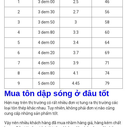
1
3 dem 00
2.5
46
2
3 dem 30
2.7
56
3
3 dem 50
3
58
4
3 dem 80
3.3
60
5
4 dem 00
3.4
64
6
4 dem 20
3.7
69
7
4 dem 50
3.9
71
8
4 dem 80
4.1
74
9
5 dem 00
4.45
79
Mua tôn dập sóng ở đâu tốt
Hiện nay trên thị trường có rất nhiều đơn vị tung ra thị trường các
loại tôn thép khác nhau. Tuy nhiên, không phải đơn vị nào cũng
cung cấp những sản phẩm tốt.
Vậy nên nhiều khách hàng đã mua nhầm hàng giả, hàng kém chất