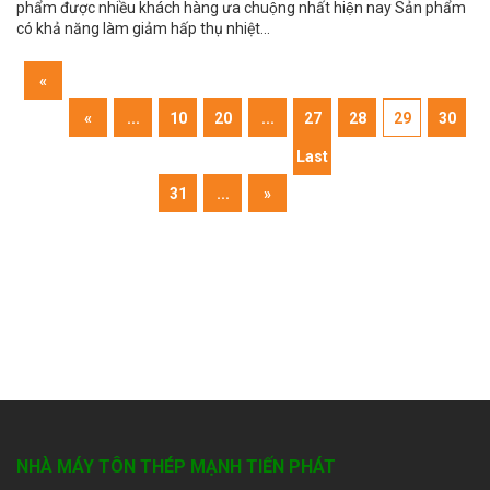
phẩm được nhiều khách hàng ưa chuộng nhất hiện nay Sản phẩm
có khả năng làm giảm hấp thụ nhiệt...
«
First
«
...
10
20
...
27
28
29
30
Last
31
...
»
»
NHÀ MÁY TÔN THÉP MẠNH TIẾN PHÁT