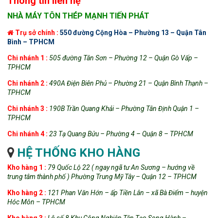
Thông tin liên hệ
NHÀ MÁY TÔN THÉP MẠNH TIẾN PHÁT
Trụ sở chính :
550 đường Cộng Hòa – Phường 13 – Quận Tân
Bình – TPHCM
Chi
nhánh 1 :
505 đường Tân Sơn – Phường 12 – Quận Gò Vấp –
TPHCM
Chi nhánh 2 :
490A Điện Biên Phủ – Phường 21 – Quận Bình Thạnh –
TPHCM
Chi nhánh 3 :
190B Trần Quang Khải – Phường Tân Định Quận 1 –
TPHCM
Chi nhánh 4 :
23 Tạ Quang Bửu – Phường 4 – Quận 8 – TPHCM
HỆ THỐNG KHO HÀNG
Kho hàng 1 :
79 Quốc Lộ 22 ( ngay ngã tư An Sương – hướng về
trung tâm thành phố ) Phường Trung Mỹ Tây – Quận 12 – TPHCM
Kho hàng 2 :
121 Phan Văn Hớn – ấp Tiền Lân – xã Bà Điểm – huyện
Hóc Môn – TPHCM
Kho hàng 3 :
Lô số 8 Khu Công Nghiệp Tân Tạo Song Hành –