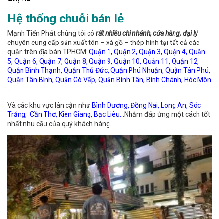
Hệ thống chuỗi bán lẻ
Mạnh Tiến Phát chúng tôi có
rất nhiều chi nhánh, cửa hàng, đại lý
chuyên cung cấp sản xuất tôn – xà gồ – thép hình tại tất cả các
quận trên địa bàn TPHCM:
Quận 1, Quận 2, Quận 3, Quận 4, Quận
5, Quận 6, Quận 7, Quận 8, Quận 9, Quận 10, Quận 11, Quận 12,
Quận Bình Thạnh, Quận Thủ Đức, Quận Phú Nhuận, Quận Tân Phú,
Quận Tân Bình, Quận Gò Vấp, Quận Bình Tân, Bình Chánh, Hóc Môn
…
Và các khu vực lân cận như
Bình Dương, Đồng Nai, Long An, Sóc
Trăng, Cần Thơ, Kiên Giang, Bạc Liêu…
Nhằm đáp ứng một cách tốt
nhất nhu cầu của quý khách hàng.