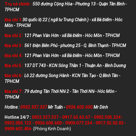
Trụ sở chính :
550 đường Cộng Hòa - Phường 13 - Quận Tân Bình -
TPHCM
Địa chỉ 1:
30 quốc lộ 22 ( ngã tư Trung Chánh ) - xã Bà Điểm - Hóc
Môn - TPHCM
Địa chỉ 2 :
121 Phan Văn Hớn - xã Bà Điểm - Hóc Môn - TPHCM
Địa chỉ 3 :
561 Điện Biên Phủ - phường 25 - Q. Bình Thạnh - TPHCM
Địa chỉ 4 :
121 Phan Văn Hớn - xã Bà Điểm - Hóc Môn - TPHCM
Địa chỉ 5 :
137 DT 743 - KCN Sóng Thần 1 - Thuận An - Bình Dương
Địa chỉ 6 :
Lô 22 đường Song Hành - KCN Tân Tạo - Q Bình Tân -
TPHCM
Địa chỉ 7 :
79 đường Tân Thới Nhì 2 - Tân Thới Nhì - Hóc Môn -
TPHCM
Hotline :
0932.337.337
Mr Tuấn -
0936.600.600
Mr Dinh
Hotline 24/7 :
0932.337.337
-
0917.63.63.67
-
0902.505.234
-
0932.055.123
-
0936.600.600
-
0909.077.234
-
0917.02.03.03
-
0909.601.456
(Phòng Kinh Doanh)